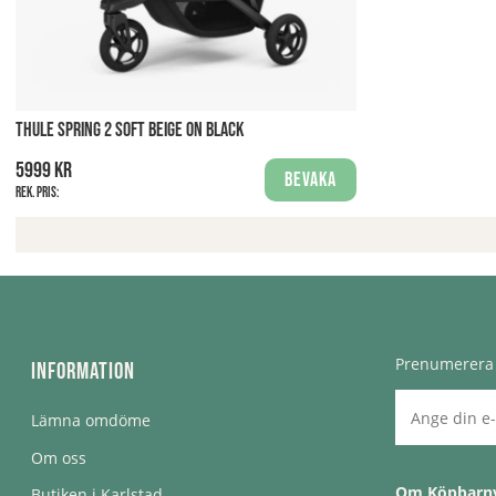
THULE SPRING 2 SOFT BEIGE ON BLACK
5999 kr
Bevaka
Rek. pris:
Prenumerera 
Information
Lämna omdöme
Om oss
Om Köpbarn
Butiken i Karlstad