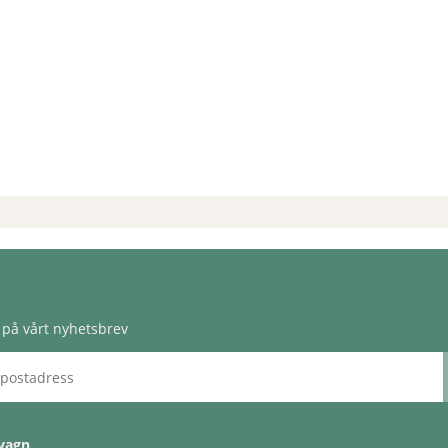
på vårt nyhetsbrev
vagn