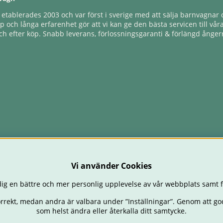
tablerades 2003 och var först i sverige med att sälja barnvagnar o
 och långa erfarenhet gör att vi kan ge den bästa servicen till vår
h efter köp. Snabb leverans, förlossningsgaranti & förlängd ångerr
Vi använder Cookies
ig en bättre och mer personlig upplevelse av vår webbplats samt f
orrekt, medan andra är valbara under ”Inställningar”. Genom att go
som helst ändra eller återkalla ditt samtycke.