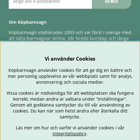
Gå med
Om Köpbarnvagn
Köpbarnvagn etablerades 2003 och var först i sverige med
att sälja barnvagnar online. Vår breda kunskap och långa
erfarenhet gör att vi kan ge den bästa servicen till våra
kunder, både innan och efter köp. Snabb leverans,
förlossningsgaranti & förlängd ångerrätt.
Vi använder Cookies
Köpbarnvagn använder cookies för att ge dig en bättre och
mer personlig upplevelse av vår webbplats samt för analys,
annonsering och sociala medier.
Vissa cookies är nödvändiga för att webbplatsen ska fungera
korrekt, medan andra är valbara under ”Inställningar”.
Genom att godkänna samtycker du till vår användning av
cookies. Du kan när som helst ändra eller återkalla ditt
BARNVAGNAR
BILSTOLAR
BABY
ÄTA & MATA
RESA
samtycke.
FÖRÄLDER
BARNRUM
LEKSAKER
ERBJUDANDEN
Läs mer om hur och varför vi använder cookies i vår
OUTLET
PRESENTTIPS
integritetspolicy
.