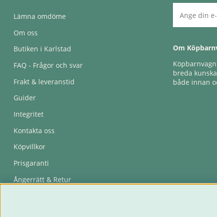
Lämna omdöme
Om oss
Om Köpbarn
Butiken i Karlstad
Köpbarnvagn e
FAQ - Frågor och svar
breda kunskap
Frakt & leveranstid
både innan oc
Guider
Integritet
Kontakta oss
Köpvillkor
Prisgaranti
Ångerrätt & Retur
Återkallelser