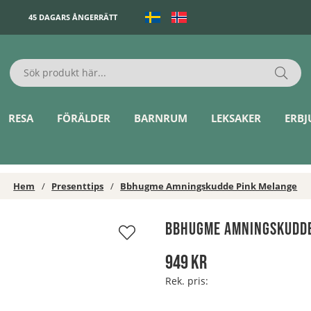
45 DAGARS ÅNGERRÄTT
RESA
FÖRÄLDER
BARNRUM
LEKSAKER
ERB
Hem
Presenttips
Bbhugme Amningskudde Pink Melange
Bbhugme Amningskudde
949
kr
Rek. pris: