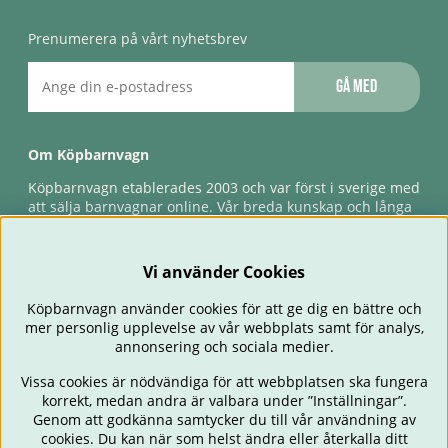
Prenumerera på vårt nyhetsbrev
Gå med
Om Köpbarnvagn
Köpbarnvagn etablerades 2003 och var först i sverige med
att sälja barnvagnar online. Vår breda kunskap och långa
erfarenhet gör att vi kan ge den bästa servicen till våra
kunder, både innan och efter köp. Snabb leverans,
förlossningsgaranti & förlängd ångerrätt.
Vi använder Cookies
Köpbarnvagn använder cookies för att ge dig en bättre och
mer personlig upplevelse av vår webbplats samt för analys,
annonsering och sociala medier.
Vissa cookies är nödvändiga för att webbplatsen ska fungera
korrekt, medan andra är valbara under ”Inställningar”.
Genom att godkänna samtycker du till vår användning av
cookies. Du kan när som helst ändra eller återkalla ditt
BARNVAGNAR
BILSTOLAR
BABY
ÄTA & MATA
RESA