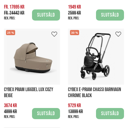
fr. 17695 kr
1949 kr
fr. 24442 kr
2599 kr
Slutsåld
Slutsåld
Rek. pris:
Rek. pris:
25
30
CYBEX PRIAM LIGGDEL LUX COZY
CYBEX E-PRIAM CHASSI BARNVAGN
BEIGE
CHROME BLACK
3674 kr
9729 kr
4899 kr
13899 kr
Slutsåld
Slutsåld
Rek. pris:
Rek. pris: