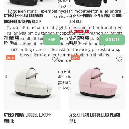
Utöver detta så är nya Cybex e-Priam uppdaterad med
stilrena ännu elegantare tyger och en förvaringsficka på
liggdelen (för till exempel nycklar, mobiltelefon eller andra
CYBEX E-PRIAM DUOVAGN
CYBEX E-PRIAM GEN 5 INKL. CLOUD T
småsaker).
ROSEGOLD/SEPIA BLACK
OCH BAS
Cybex e-Priam har en inbyggt broms som förhindrar att den
fr. 26836 kr
rullar iväg om du tappar greppet om den. Vagnen är lätt att
21799 kr
fr. 27293 kr
fälla ihop till ett kompakt paket med en hand. Den kan också
Köp
Beställ
Rek. pris:
Rek. pris:
fällas ihop till en fristående enhet, med handtaget som
bärhandtag överst – idealiskt för förvaring på restaurang,
buss eller tåg, eller hemma i hallen. Till bilens
30
30
bagageutrymme kan den vikas helt platt.
Anpassa din Cybex e-Priam enligt din individuella smak.
Kombinera färgerna med valfri chassi ram och ett brett utbud
av sittdelsklädslar och liggdelar. Eller kolla in våra färdiga
Cybex barnvagnspaket.
CYBEX PRIAM LIGGDEL LUX OFF
CYBEX PRIAM LIGGDEL LUX PEACH
WHITE
PINK