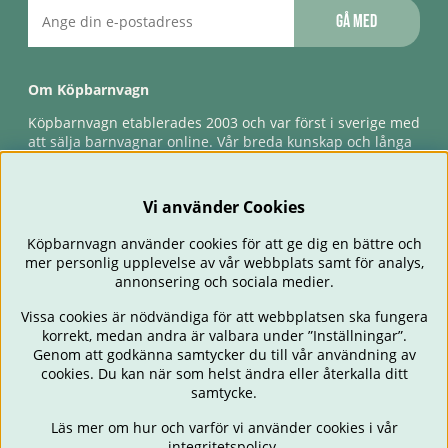
Gå med
Om Köpbarnvagn
Köpbarnvagn etablerades 2003 och var först i sverige med
att sälja barnvagnar online. Vår breda kunskap och långa
erfarenhet gör att vi kan ge den bästa servicen till våra
kunder, både innan och efter köp. Snabb leverans,
förlossningsgaranti & förlängd ångerrätt.
Vi använder Cookies
Köpbarnvagn använder cookies för att ge dig en bättre och
mer personlig upplevelse av vår webbplats samt för analys,
annonsering och sociala medier.
Vissa cookies är nödvändiga för att webbplatsen ska fungera
korrekt, medan andra är valbara under ”Inställningar”.
Genom att godkänna samtycker du till vår användning av
cookies. Du kan när som helst ändra eller återkalla ditt
BARNVAGNAR
BILSTOLAR
BABY
ÄTA & MATA
RESA
samtycke.
FÖRÄLDER
BARNRUM
LEKSAKER
ERBJUDANDEN
Läs mer om hur och varför vi använder cookies i vår
OUTLET
PRESENTTIPS
integritetspolicy
.