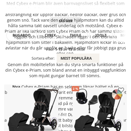
Med Cybex e-Priam blir även barnvagnslivet så flexibelt som
det bara går. E-Priam är en eldriven barnvagn som du utan
ansträngning kör uppför backar, nedför backar, över grus och
genom snö. Tack vare den eldriva hjälpmotorn kan du alltid
hålla samma takt oavsett underlag och motstånd. Cybex e-
Priam är lika lättkörd som Cybex Priam och har samma sittdel,
BUGABOO
CYBEX
THULE
JOOLZ
MAXI-
liggdel och tillbehör. Skillnaden ligger i den eldrivna
hjälpmotorn som sitter i bakaxeln. Hjälpmotorn kickar in och
avlastar när du går uppför en backe eller får jobbigt pga grus
Visar
1-15
av
15
artiklar
eller snö.
Sortera efter:
MEST POPULÄRA
Genom din mobiltelefon kan du styra smarta funktioner på
din Cybex e-Priam, som bland annat en inbyggd vaggfunktion
som mjukt gungar barnet till sömns.
Nya
Cybex e-Priam har en sele som liknar bältet på en
2
bilbarnstol. Det har aldrig varit enklare att spänna fast barnet
i vagnen! Dra bara i grenremmen för att justera banden.
Liggdelen är högre placerad på nya e-Priam vilket gör att du
och ditt barn kommer närmre varandra. Cybex e-Priam har
dessutom blivit adapter-fri! Du slipper alltså separata
adaptrar när du vill fästa ditt babyskydd på vagnen. På ett par
sekunder kan du klicka fast bilstolen direkt på barnvagnen.