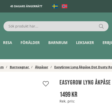
45 DAGARS ÅNGERRÄTT
RESA
FÖRÄLDER
BARNRUM
LEKSAKER
ERB
em
Barnvagnar
Åkpåsar
EasyGrow Lyng Åkpåse Dot Dusty R
EasyGrow Lyng Åkpåse 
1499
kr
Rek. pris: