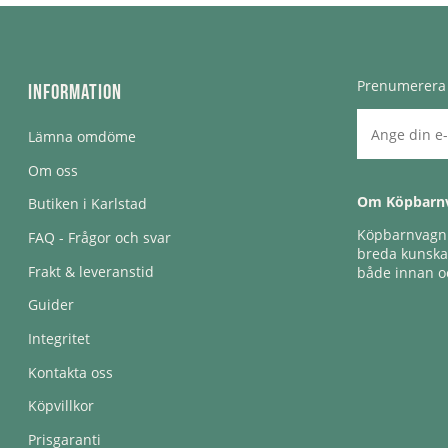
Prenumerera 
Information
Lämna omdöme
Om oss
Om Köpbarn
Butiken i Karlstad
Köpbarnvagn e
FAQ - Frågor och svar
breda kunskap
Frakt & leveranstid
både innan oc
Guider
Integritet
Kontakta oss
Köpvillkor
Prisgaranti