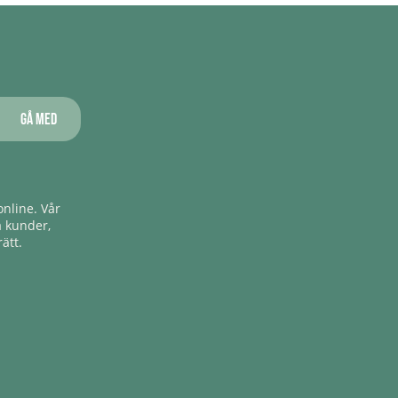
Gå med
nline. Vår
a kunder,
ätt.