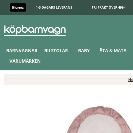
1-3 DAGARS LEVERANS
FRI FRAKT ÖVER 499:-
BARNVAGNAR
BILSTOLAR
BABY
ÄTA & MATA
VARUMÄRKEN
H
EasyGrow Lyng Åkpåse Dot Dusty Rose