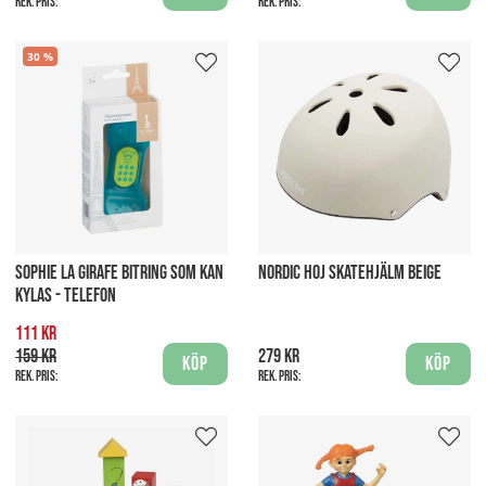
Rek. pris:
Rek. pris:
30
SOPHIE LA GIRAFE BITRING SOM KAN
NORDIC HOJ SKATEHJÄLM BEIGE
KYLAS - TELEFON
111 kr
159 kr
279 kr
Köp
Köp
Rek. pris:
Rek. pris: