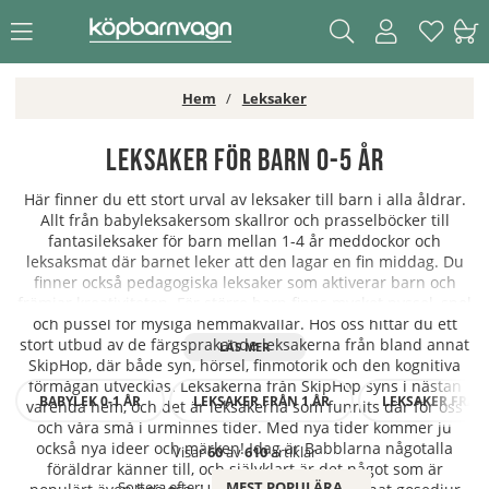
Hem
Leksaker
Leksaker för barn 0-5 år
Här finner du ett stort urval av leksaker till barn i alla åldrar.
Allt från babyleksakersom skallror och prasselböcker till
fantasileksaker för barn mellan 1-4 år meddockor och
leksaksmat där barnet leker att den lagar en fin middag. Du
finner också pedagogiska leksaker som aktiverar barn och
främjar kreativiteten. För större barn finns mycket pyssel, spel
och pussel för mysiga hemmakvällar. Hos oss hittar du ett
stort utbud av de färgsprakande leksakerna från bland annat
SkipHop, där både syn, hörsel, finmotorik och den kognitiva
förmågan utvecklas. Leksakerna från SkipHop syns i nästan
BABYLEK 0-1 ÅR
LEKSAKER FRÅN 1 ÅR
LEKSAKER FRÅN 
varenda hem, och det är leksakerna som funnits där för oss
och våra små i urminnes tider. Med nya tider kommer ju
också nya ideer och märken! Idag är Babblarna någotalla
Visar
60
av
610
artiklar
föräldrar känner till, och självklart är det något som är
Sortera efter:
MEST POPULÄRA