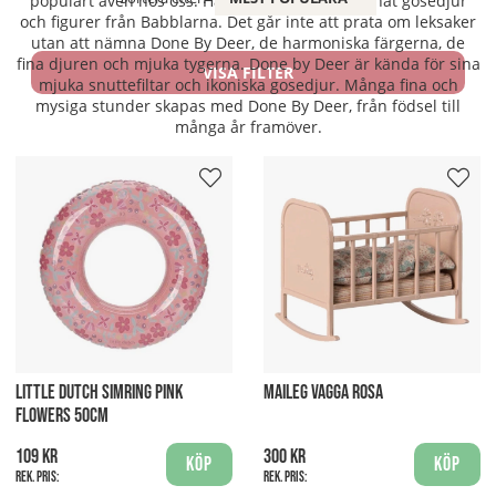
populärt även hos oss. Här finner du bland annat gosedjur
och figurer från Babblarna. Det går inte att prata om leksaker
utan att nämna Done By Deer, de harmoniska färgerna, de
fina djuren och mjuka tygerna. Done by Deer är kända för sina
VISA FILTER
mjuka snuttefiltar och ikoniska gosedjur. Många fina och
mysiga stunder skapas med Done By Deer, från födsel till
många år framöver.
LITTLE DUTCH SIMRING PINK
MAILEG VAGGA ROSA
FLOWERS 50CM
109 kr
300 kr
Köp
Köp
Rek. pris:
Rek. pris: