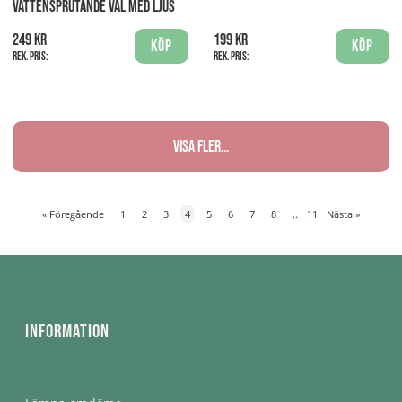
VATTENSPRUTANDE VAL MED LJUS
249 kr
199 kr
Köp
Köp
Rek. pris:
Rek. pris:
Visa fler...
«
Föregående
1
2
3
4
5
6
7
8
..
11
Nästa
»
Information