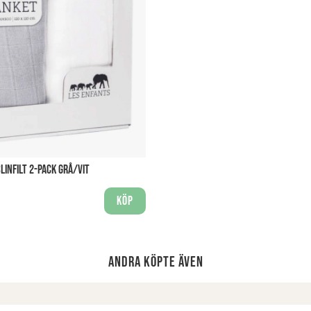
LINFILT 2-PACK GRÅ/VIT
Köp
Andra köpte även