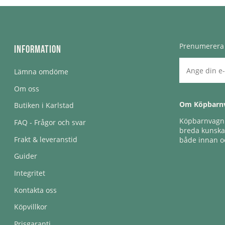
Prenumerera 
Information
Lämna omdöme
Om oss
Om Köpbarn
Butiken i Karlstad
Köpbarnvagn e
FAQ - Frågor och svar
breda kunskap
Frakt & leveranstid
både innan oc
Guider
Integritet
Kontakta oss
Köpvillkor
Prisgaranti