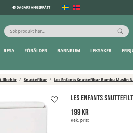
45 DAGARS ÅNGERRÄTT
RESA
FÖRÄLDER
BARNRUM
LEKSAKER
ERB
tillbehör
Snuttefiltar
Les Enfants Snuttefiltar Bambu Muslin 3
Les Enfants Snuttefil
199
kr
Rek. pris: