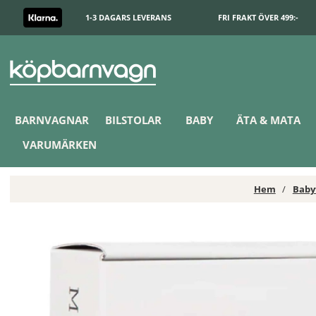
1-3 DAGARS LEVERANS
FRI FRAKT ÖVER 499:-
BARNVAGNAR
BILSTOLAR
BABY
ÄTA & MATA
VARUMÄRKEN
Hem
Baby
Les Enfants Snuttefiltar Bambu Muslin 3-pack Vit/Rosa