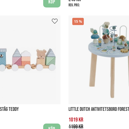
Köp
Rek. pris:
15
STÅG TEDDY
LITTLE DUTCH AKTIVITETSBORD FORES
1019 kr
1199 kr