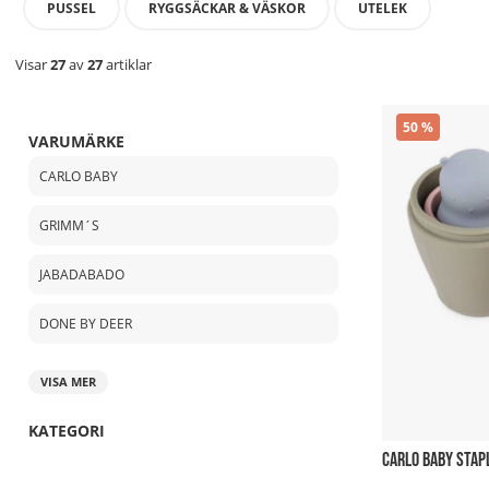
PUSSEL
RYGGSÄCKAR & VÄSKOR
UTELEK
Visar
27
av
27
artiklar
50
VARUMÄRKE
CARLO BABY
GRIMM´S
JABADABADO
DONE BY DEER
VISA MER
KATEGORI
CARLO BABY STAP