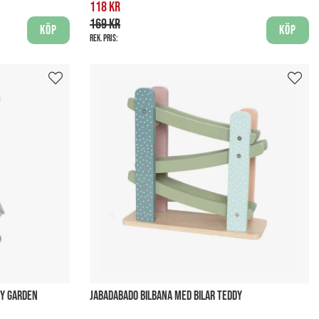
118 kr
169 kr
Köp
Köp
Rek. pris:
RY GARDEN
JABADABADO BILBANA MED BILAR TEDDY