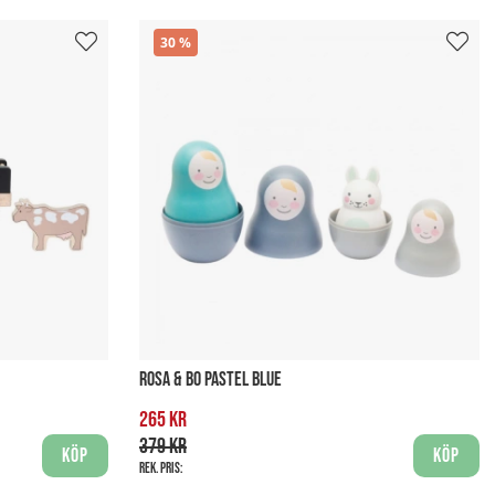
30
ROSA & BO PASTEL BLUE
265 kr
379 kr
Köp
Köp
Rek. pris: