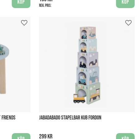
Köp
Köp
Rek. pris:
T FRIENDS
JABADABADO STAPELBAR KUB FORDON
299 kr