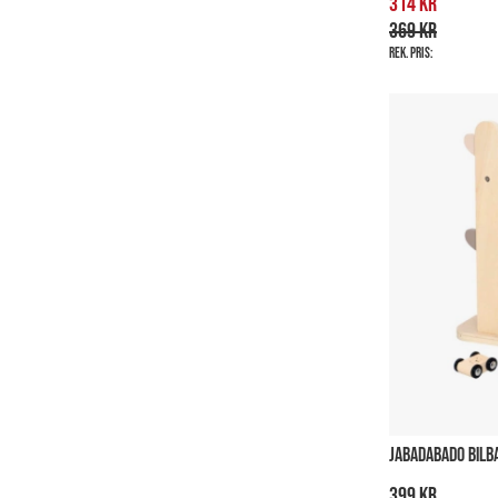
314 kr
369 kr
Rek. pris:
JABADABADO BILB
399 kr