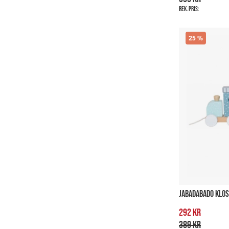
Rek. pris:
25
JABADABADO KLOS
292 kr
389 kr