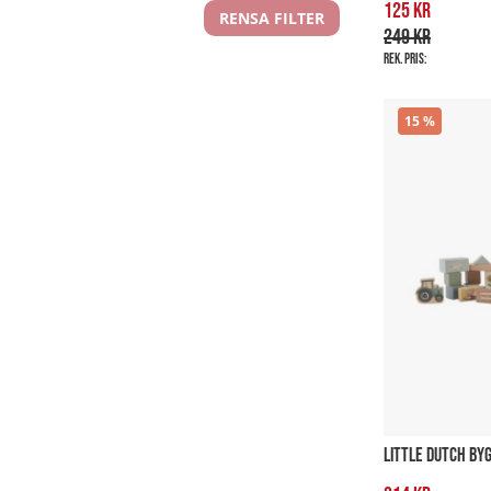
125 kr
RENSA FILTER
249 kr
Rek. pris:
15
LITTLE DUTCH BY