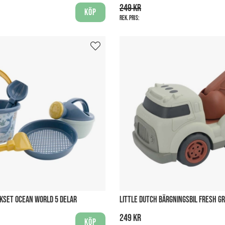
249 kr
Köp
Rek. pris:
NKSET OCEAN WORLD 5 DELAR
LITTLE DUTCH BÄRGNINGSBIL FRESH G
249 kr
Köp