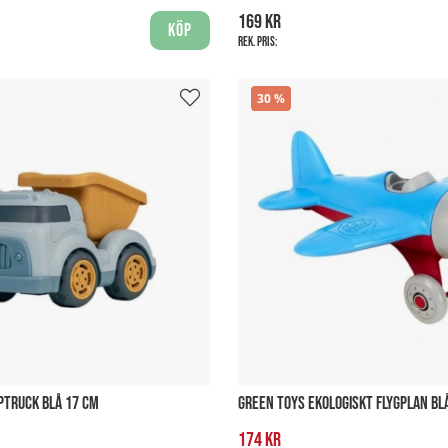
169 kr
Köp
Rek. pris:
30
PPTRUCK BLÅ 17 CM
GREEN TOYS EKOLOGISKT FLYGPLAN BL
174 kr