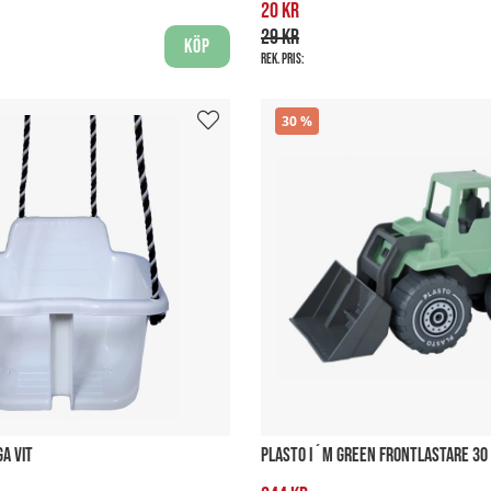
20 kr
29 kr
Köp
Rek. pris:
30
A VIT
PLASTO I´M GREEN FRONTLASTARE 30