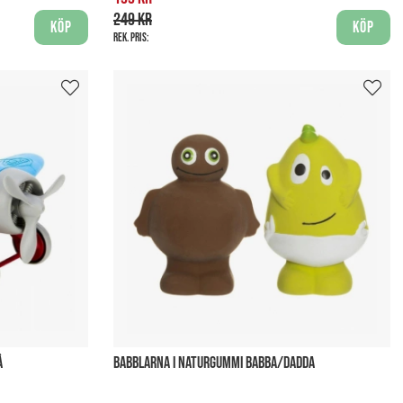
249 kr
Köp
Köp
Rek. pris:
Å
BABBLARNA I NATURGUMMI BABBA/DADDA