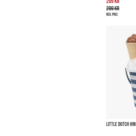
209 kr
299 kr
Rek. pris:
LITTLE DUTCH HI