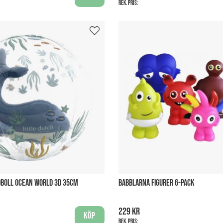
Rek. pris:
DBOLL OCEAN WORLD 3D 35CM
BABBLARNA FIGURER 6-PACK
229 kr
Köp
Rek. pris: