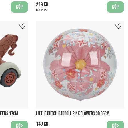
249 kr
Köp
Köp
Rek. pris:
REENS 17CM
LITTLE DUTCH BADBOLL PINK FLOWERS 3D 35CM
149 kr
Köp
Köp