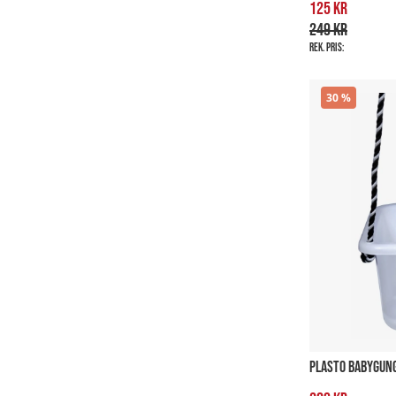
125 kr
249 kr
Rek. pris:
30
PLASTO BABYGUNG