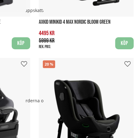
t är särskilt uppskattat när
E
AXKID MINIKID 4 MAX NORDIC BLOOM GREEN
4495 kr
5999 kr
Köp
Köp
Rek. pris:
20
kerhetsstandarderna och ofta är