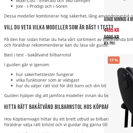
Maxi-Cosi
- Emerald och 360-familjen
Joie
- i-Prodigi och i-Soren
Dessa modeller kombinerar hög säkerhet, lång användningstid oc
AXKID MINIKID 4
Vill du veta vilka modeller som är bäst i test?
4495 kr
5995 kr
På den här sidan hittar du hela vårt sortiment av bakåtvända bil
Rek. pris:
och föräldrar rekommenderar kan du läsa vår guide:
Bäst i test - bakåtvänd bilbarnstol
17
I guiden går vi igenom:
hur säkerhetstester fungerar
vilka funktioner som är viktigast
hur du väljer rätt stol för ditt barn och din bil
Guiden hjälper dig att jämföra modeller innan du bestämmer di
Hitta rätt bakåtvänd bilbarnstol hos Köpbarnvagn
Hos Köpbarnvagn hittar du ett brett utbud av bilbarnstolar bakåtv
föräldrar välja rätt bilstol och vi guidar dig gärna till en säker lö