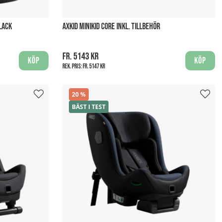
LACK
AXKID MINIKID CORE INKL. TILLBEHÖR
fr. 5143 kr
Köp
Köp
Rek. pris:
fr. 5147 kr
20
BÄST I TEST