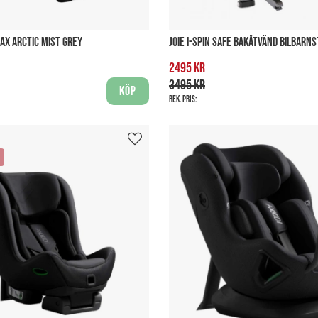
MAX ARCTIC MIST GREY
JOIE I-SPIN SAFE BAKÅTVÄND BILBARNS
2495 kr
3495 kr
Köp
Rek. pris: