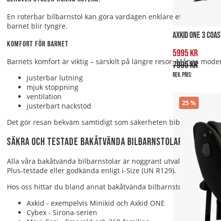
En roterbar bilbarnstol kan göra vardagen enklare eftersom stolen
barnet blir tyngre.
AXKID ONE 3 COA
Komfort för barnet
5995 kr
Barnets komfort är viktig – särskilt på längre resor. Många mod
7995 kr
Rek. pris:
justerbar lutning
mjuk stoppning
ventilation
25
justerbart nackstöd
Det gör resan bekväm samtidigt som säkerheten bibehålls.
Säkra och testade bakåtvända bilbarnstolar
Alla våra bakåtvända bilbarnstolar är noggrant utvalda av våra 
Plus-testade eller godkända enligt i-Size (UN R129).
Hos oss hittar du bland annat bakåtvända bilbarnstolar från v
Axkid
- exempelvis Minikid och Axkid ONE
Cybex
- Sirona-serien