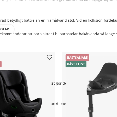
d betydligt bättre än en framåtvänd stol. Vid en kollision fördelas
TOLAR
ekommenderar att barn sitter i bilbarnstolar bakåtvända så länge so
BÄSTSÄLJARE
BÄST I TEST
 de första åren i bilen.
ill 25 kg eller 125 cm, vilket gör det möjligt för barnet att sitta 
nstol
et finns många modeller och funktioner. Här är några viktiga faktor