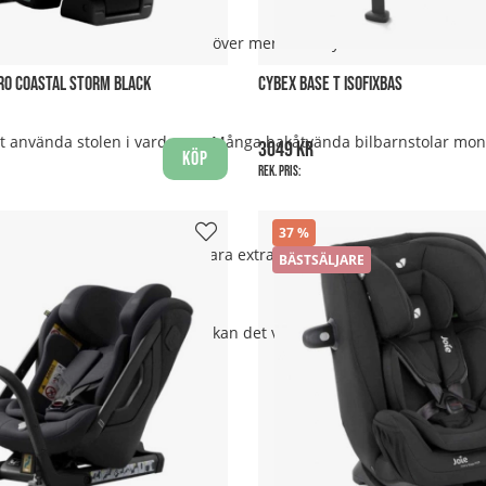
lera barnstolar i bilen eller behöver mer benutrymme fram kan en 
PRO COASTAL STORM BLACK
CYBEX BASE T ISOFIXBAS
att använda stolen i vardagen. Många bakåtvända bilbarnstolar mo
3049 kr
Köp
Rek. pris:
37
abb och tydlig installation vara extra praktisk.
BÄSTSÄLJARE
kåtvänt så länge som möjligt kan det vara klokt att välja en stol me