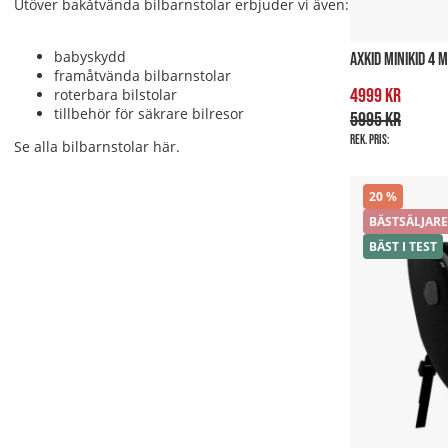
Utöver bakåtvända bilbarnstolar erbjuder vi även:
babyskydd
AXKID MINIKID 4 
framåtvända bilbarnstolar
4999 kr
roterbara bilstolar
tillbehör för säkrare bilresor
5995 kr
Rek. pris:
Se alla bilbarnstolar
här
.
20
BÄSTSÄLJARE
BÄST I TEST