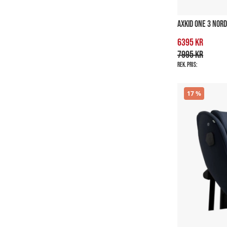
AXKID ONE 3 NOR
6395 kr
7995 kr
Rek. pris:
17