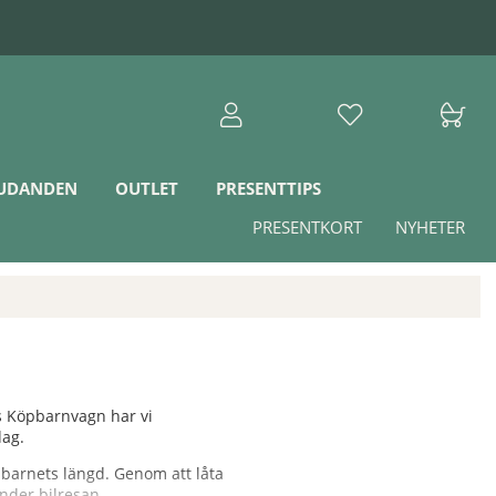
JUDANDEN
OUTLET
PRESENTTIPS
PRESENTKORT
NYHETER
os Köpbarnvagn har vi
dag.
h barnets längd. Genom att låta
under bilresan.