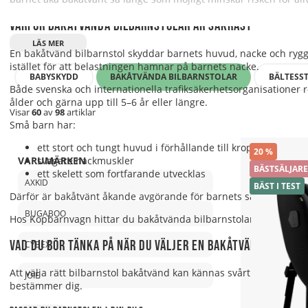
Varför bakåtvända bilbarnstolar är säkrast
En bakåtvänd bilbarnstol skyddar barnets huvud, nacke och ryggra
istället för att belastningen hamnar på barnets nacke.
BABYSKYDD
BAKÅTVÄNDA BILBARNSTOLAR
BÄLTESS
Både svenska och internationella trafiksäkerhetsorganisationer r
ålder och gärna upp till 5–6 år eller längre.
Visar
60
av
98
artiklar
Små barn har:
ett stort och tungt huvud i förhållande till kroppen
20
svagare nackmuskler
VARUMÄRKEN
BÄSTSÄLJARE
ett skelett som fortfarande utvecklas
AXKID
BÄST I TEST
Därför är bakåtvänt åkande avgörande för barnets säkerhet under
BUGABOO
Hos Köpbarnvagn hittar du bakåtvända bilbarnstolar godkända upp t
Vad du bör tänka på när du väljer en bakåtvänd bilbar
CYBEX
Att välja rätt bilbarnstol bakåtvänd kan kännas svårt eftersom d
JOIE
bestämmer dig.