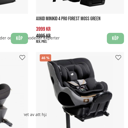
AXKID MINIKID 4 PRO FOREST MOSS GREEN
3999 kr
4995 kr
rder och vilka modeller experter
Köp
Köp
Rek. pris:
46
 års erfarenhet av att hjälpa