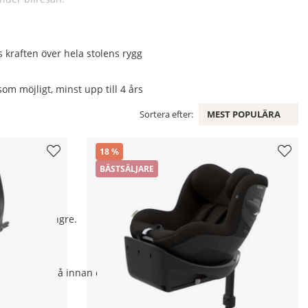
 kraften över hela stolens rygg
m möjligt, minst upp till 4 års
Sortera efter:
MEST POPULÄRA
18
BÄSTSÄLJARE
bakåtvänt längre.
er att tänka på innan du