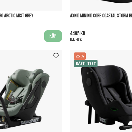
PRO ARCTIC MIST GREY
AXKID MINIKID CORE COASTAL STORM B
4495 kr
Köp
Rek. pris:
25
BÄST I TEST