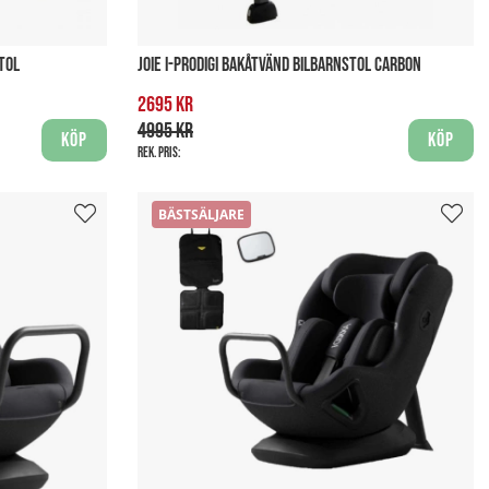
TOL
JOIE I-PRODIGI BAKÅTVÄND BILBARNSTOL CARBON
2695 kr
4995 kr
Köp
Köp
Rek. pris:
BÄSTSÄLJARE