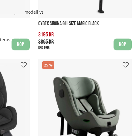
mer kompakt modell vara ett bra
CYBEX SIRONA GI I-SIZE MAGIC BLACK
3195 kr
nteras med:
3895 kr
Köp
Köp
Rek. pris:
25
d: