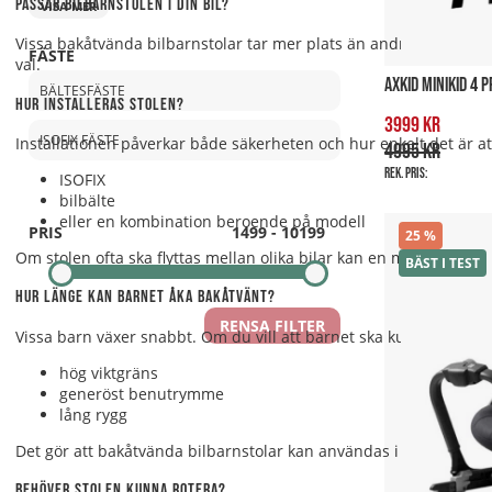
Passar bilbarnstolen i din bil?
VISA MER
Vissa bakåtvända bilbarnstolar tar mer plats än andra. Har ni f
FÄSTE
val.
AXKID MINIKID 4 
BÄLTESFÄSTE
Hur installeras stolen?
3999 kr
ISOFIX FÄSTE
Installationen påverkar både säkerheten och hur enkelt det är 
4995 kr
Rek. pris:
ISOFIX
bilbälte
eller en kombination beroende på modell
PRIS
1499
-
10199
25
Om stolen ofta ska flyttas mellan olika bilar kan en modell med sn
BÄST I TEST
Hur länge kan barnet åka bakåtvänt?
RENSA FILTER
Vissa barn växer snabbt. Om du vill att barnet ska kunna sitta ba
hög viktgräns
generöst benutrymme
lång rygg
Det gör att bakåtvända bilbarnstolar kan användas i flera år.
Behöver stolen kunna rotera?