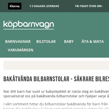
1-3 DAGARS LEVERANS
FRI FRAKT ÖVER 499:-
BARNVAGNAR
BILSTOLAR
BABY
ÄTA & MATA
VARUMÄRKEN
Bakåtvända bilbarnstolar - säkrare bilre
När ditt barn har vuxit ur babyskyddet är nästa steg en bakåtvänd
specialiserat oss på bakåtvända bilbarnstolar och hjälper varje år
I vårt sortiment hittar du bilbarnstolar bakåtvända för barn frå
barnet åka bakåtvänt så länge som möjligt minskar risken för all