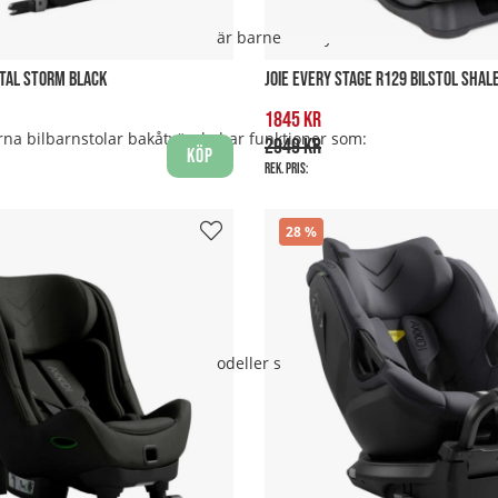
 kan vridas mot bildörren när barnet ska lyftas i eller ur bilen. De
STAL STORM BLACK
JOIE EVERY STAGE R129 BILSTOL SHAL
1845 kr
erna bilbarnstolar bakåtvända har funktioner som:
2949 kr
Köp
Rek. pris:
28
bilstolsexperter. Vi erbjuder modeller som uppfyller de senaste sä
älkända varumärken som: