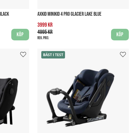
BLACK
AXKID MINIKID 4 PRO GLACIER LAKE BLUE
3999 kr
4995 kr
Köp
Köp
Rek. pris:
BÄST I TEST