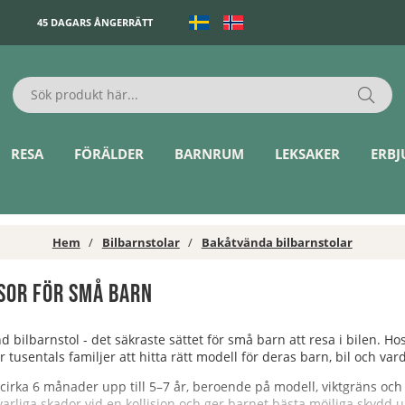
45 DAGARS ÅNGERRÄTT
RESA
FÖRÄLDER
BARNRUM
LEKSAKER
ERB
Hem
Bilbarnstolar
Bakåtvända bilbarnstolar
sor för små barn
 bilbarnstol - det säkraste sättet för små barn att resa i bilen. H
 tusentals familjer att hitta rätt modell för deras barn, bil och var
n cirka 6 månader upp till 5–7 år, beroende på modell, viktgräns oc
varliga skador vid en kollision och ger barnet bästa möjliga skydd 