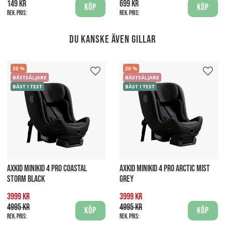
149 kr
699 kr
Köp
Köp
Rek. pris:
Rek. pris:
Du kanske även gillar
20
20
BÄSTSÄLJARE
BÄSTSÄLJARE
BÄST I TEST
BÄST I TEST
AXKID MINIKID 4 PRO COASTAL
AXKID MINIKID 4 PRO ARCTIC MIST
STORM BLACK
GREY
3999 kr
3999 kr
4995 kr
4995 kr
Köp
Köp
Rek. pris:
Rek. pris: