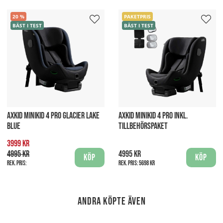
20
PAKETPRIS
BÄST I TEST
BÄST I TEST
AXKID MINIKID 4 PRO GLACIER LAKE
AXKID MINIKID 4 PRO INKL.
BLUE
TILLBEHÖRSPAKET
3999 kr
4995 kr
4995 kr
Köp
Köp
Rek. pris:
Rek. pris:
5698 kr
Andra köpte även