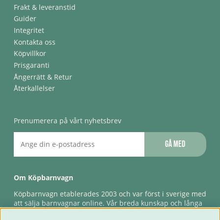
Frakt & leveranstid
Guider
Integritet
Kontakta oss
Köpvillkor
Prisgaranti
Ångerrätt & Retur
Återkallelser
Prenumerera på vårt nyhetsbrev
Gå med
Om Köpbarnvagn
Köpbarnvagn etablerades 2003 och var först i sverige med
att sälja barnvagnar online. Vår breda kunskap och långa
erfarenhet gör att vi kan ge den bästa servicen till våra