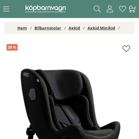
Hem
Bilbarnstolar
Axkid
Axkid Minikid
Axkid Minikid 4 Pro Forest Moss Green
20