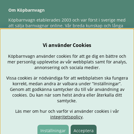
Om Köpbarnvagn
Köpbarnvagn etablerades 2003 och var först i sverige med
att sälja barnvagnar online. Vår breda kunskap och långa
erfarenhet gör att vi kan ge den bästa servicen till våra
kunder, både innan och efter köp. Snabb leverans,
förlossningsgaranti & förlängd ångerrätt.
Vi använder Cookies
Köpbarnvagn använder cookies för att ge dig en bättre och
mer personlig upplevelse av vår webbplats samt för analys,
annonsering och sociala medier.
Vissa cookies är nödvändiga för att webbplatsen ska fungera
korrekt, medan andra är valbara under ”Inställningar”.
Genom att godkänna samtycker du till vår användning av
cookies. Du kan när som helst ändra eller återkalla ditt
BARNVAGNAR
BILSTOLAR
BABY
ÄTA & MATA
RESA
samtycke.
FÖRÄLDER
BARNRUM
LEKSAKER
ERBJUDANDEN
Läs mer om hur och varför vi använder cookies i vår
OUTLET
PRESENTTIPS
integritetspolicy
.
Inställningar
Acceptera