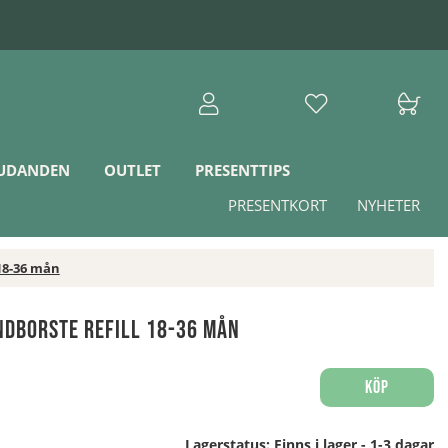
JUDANDEN
OUTLET
PRESENTTIPS
PRESENTKORT
NYHETER
 18-36 mån
ndborste Refill 18-36 mån
Köp
Lagerstatus:
Finns i lager - 1-3 dagar