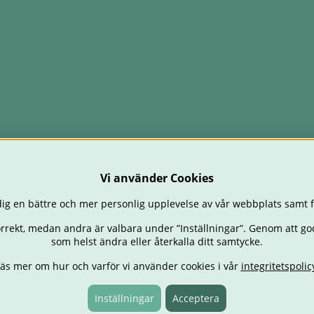
Vi använder Cookies
ig en bättre och mer personlig upplevelse av vår webbplats samt f
orrekt, medan andra är valbara under ”Inställningar”. Genom att go
som helst ändra eller återkalla ditt samtycke.
äs mer om hur och varför vi använder cookies i vår
integritetspolic
STOLAR
BABY
ÄTA & MATA
RESA
FÖRÄLDER
BARNRUM
L
ERBJUDANDEN
OUTLET
PRESENTTIPS
Inställningar
Acceptera