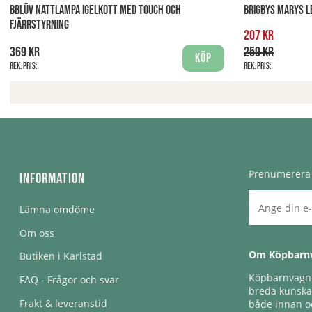
BBLÜV NATTLAMPA IGELKOTT MED TOUCH OCH
BRIGBYS MARYS L
FJÄRRSTYRNING
207 kr
369 kr
259 kr
Köp
Rek. pris:
Rek. pris:
Prenumerera 
Information
Lämna omdöme
Om oss
Om Köpbarn
Butiken i Karlstad
Köpbarnvagn e
FAQ - Frågor och svar
breda kunskap
Frakt & leveranstid
både innan oc