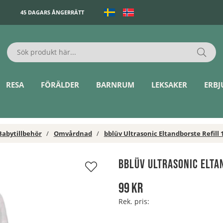
45 DAGARS ÅNGERRÄTT
RESA
FÖRÄLDER
BARNRUM
LEKSAKER
ERB
Babytillbehör
Omvårdnad
bblüv Ultrasonic Eltandborste Refill
bblüv Ultrasonic Elta
99
kr
Rek. pris: