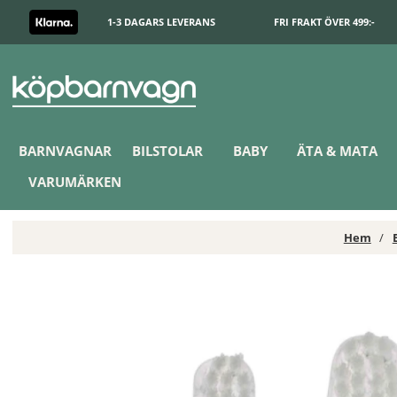
1-3 DAGARS LEVERANS
FRI FRAKT ÖVER 499:-
BARNVAGNAR
BILSTOLAR
BABY
ÄTA & MATA
VARUMÄRKEN
Hem
bblüv Ultrasonic Eltandborste Refill 18-36 mån