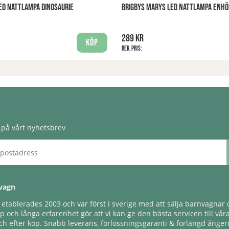
ED NATTLAMPA DINOSAURIE
BRIGBYS MARYS LED NATTLAMPA ENHÖ
289 kr
Köp
Rek. pris:
på vårt nyhetsbrev
vagn
tablerades 2003 och var först i sverige med att sälja barnvagnar o
 och långa erfarenhet gör att vi kan ge den bästa servicen till vår
h efter köp. Snabb leverans, förlossningsgaranti & förlängd ångerr