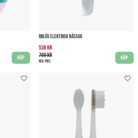
BBLÜV ELEKTRISK NÄSSUG
538 kr
769 kr
Köp
Köp
Rek. pris: