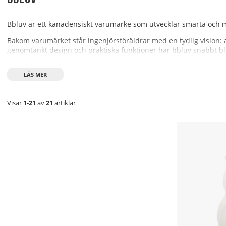
Bblüv är ett kanadensiskt varumärke som utvecklar smarta och 
Bakom varumärket står ingenjörsföräldrar med en tydlig vision: a
genomtänkt design och praktiska funktioner har bblüv snabbt blivi
Visar
1-21
av
21
artiklar