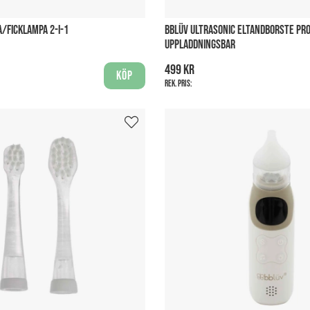
/FICKLAMPA 2-I-1
BBLÜV ULTRASONIC ELTANDBORSTE PR
UPPLADDNINGSBAR
499 kr
Köp
Rek. pris: