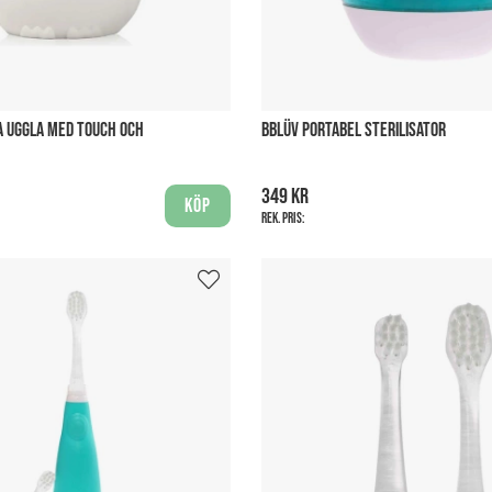
A UGGLA MED TOUCH OCH
BBLÜV PORTABEL STERILISATOR
349 kr
Köp
Rek. pris: