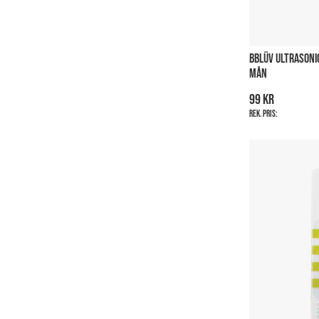
BBLÜV ULTRASONI
MÅN
99 kr
Rek. pris: