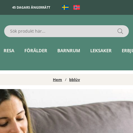
45 DAGARS ÅNGERRÄTT
RESA
FÖRÄLDER
BARNRUM
LEKSAKER
ERB
Hem
bblüv