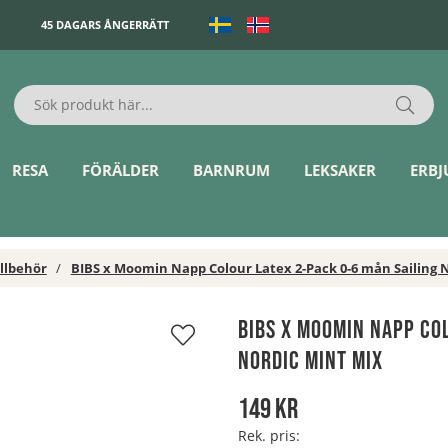
45 DAGARS ÅNGERRÄTT
RESA
FÖRÄLDER
BARNRUM
LEKSAKER
ERB
llbehör
BIBS x Moomin Napp Colour Latex 2-Pack 0-6 mån Sailing 
int Mix
BIBS x Moomin Napp Co
Nordic Mint Mix
149
kr
Rek. pris: