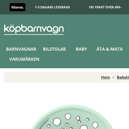
1-3 DAGARS LEVERANS
FRI FRAKT ÖVER 499:-
BARNVAGNAR
BILSTOLAR
BABY
ÄTA & MATA
VARUMÄRKEN
Hem
Babyti
BIBS x Moomin Napp Colour Latex 2-Pack 0-6 mån Sailing Nordic M