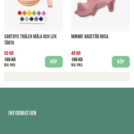
SANTOYS TRÄLEK MÅLA OCH LEK
MINIME BADSTÖD ROSA
TÅRTA
50 kr
49 kr
199 kr
199 kr
Köp
Köp
Rek. pris:
Rek. pris:
Information