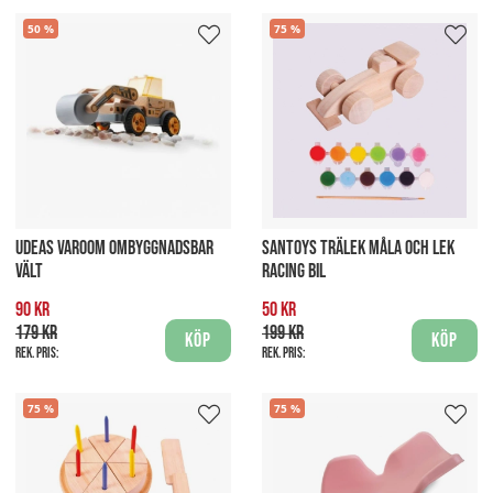
50
75
UDEAS VAROOM OMBYGGNADSBAR
SANTOYS TRÄLEK MÅLA OCH LEK
VÄLT
RACING BIL
90 kr
50 kr
179 kr
199 kr
Köp
Köp
Rek. pris:
Rek. pris:
75
75