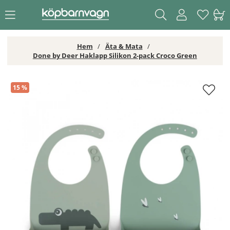
Hem
Äta & Mata
Done by Deer Haklapp Silikon 2-pack Croco Green
Done by Deer Haklapp Silikon 2-pack Croco Green
15