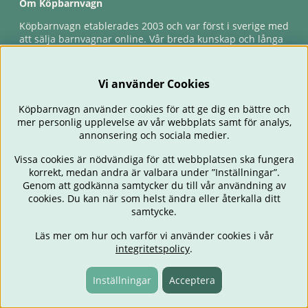
Om Köpbarnvagn
Köpbarnvagn etablerades 2003 och var först i sverige med
att sälja barnvagnar online. Vår breda kunskap och långa
erfarenhet gör att vi kan ge den bästa servicen till våra
kunder, både innan och efter köp. Snabb leverans,
förlossningsgaranti & förlängd ångerrätt.
Vi använder Cookies
Köpbarnvagn använder cookies för att ge dig en bättre och
mer personlig upplevelse av vår webbplats samt för analys,
annonsering och sociala medier.
Vissa cookies är nödvändiga för att webbplatsen ska fungera
korrekt, medan andra är valbara under ”Inställningar”.
Genom att godkänna samtycker du till vår användning av
cookies. Du kan när som helst ändra eller återkalla ditt
BARNVAGNAR
BILSTOLAR
BABY
ÄTA & MATA
RESA
samtycke.
FÖRÄLDER
BARNRUM
LEKSAKER
ERBJUDANDEN
Läs mer om hur och varför vi använder cookies i vår
OUTLET
PRESENTTIPS
integritetspolicy
.
Inställningar
Acceptera
Fri frakt över 499:-