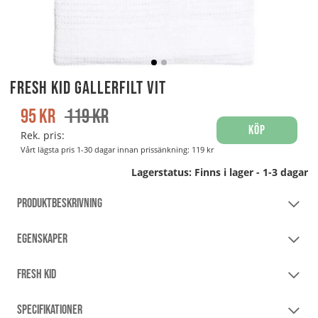
Fresh Kid Gallerfilt Vit
95
kr
119
kr
Köp
Rek. pris:
Vårt lägsta pris 1-30 dagar innan prissänkning:
119 kr
Lagerstatus:
Finns i lager - 1-3 dagar
PRODUKTBESKRIVNING
EGENSKAPER
FRESH KID
SPECIFIKATIONER