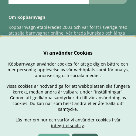
Om Köpbarnvagn
Köpbarnvagn etablerades 2003 och var först i sverige med
att sälja barnvagnar online. Vår breda kunskap och långa
erfarenhet gör att vi kan ge den bästa servicen till våra
kunder, både innan och efter köp. Snabb leverans,
förlossningsgaranti & förlängd ångerrätt.
Vi använder Cookies
Köpbarnvagn använder cookies för att ge dig en bättre och
mer personlig upplevelse av vår webbplats samt för analys,
annonsering och sociala medier.
Vissa cookies är nödvändiga för att webbplatsen ska fungera
korrekt, medan andra är valbara under ”Inställningar”.
Genom att godkänna samtycker du till vår användning av
cookies. Du kan när som helst ändra eller återkalla ditt
BARNVAGNAR
BILSTOLAR
BABY
ÄTA & MATA
RESA
samtycke.
FÖRÄLDER
BARNRUM
LEKSAKER
ERBJUDANDEN
Läs mer om hur och varför vi använder cookies i vår
OUTLET
PRESENTTIPS
integritetspolicy
.