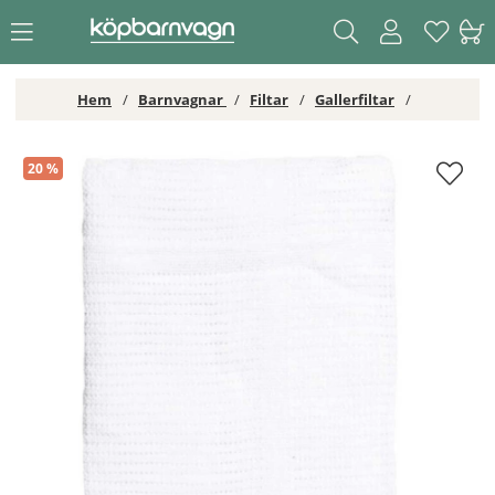
Hem
Barnvagnar
Filtar
Gallerfiltar
Fresh Kid Gallerfilt Vit
20