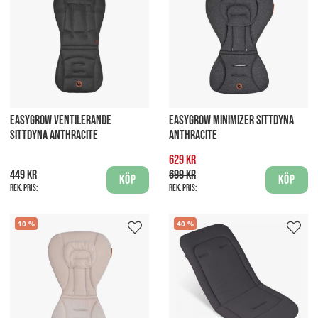
EASYGROW VENTILERANDE
EASYGROW MINIMIZER SITTDYNA
SITTDYNA ANTHRACITE
ANTHRACITE
629 kr
449 kr
699 kr
Köp
Köp
Rek. pris:
Rek. pris:
10
40