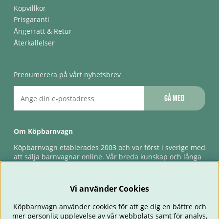
Köpvillkor
Prisgaranti
Ångerrätt & Retur
Återkallelser
Prenumerera på vårt nyhetsbrev
Gå med
Om Köpbarnvagn
Köpbarnvagn etablerades 2003 och var först i sverige med
att sälja barnvagnar online. Vår breda kunskap och långa
erfarenhet gör att vi kan ge den bästa servicen till våra
kunder, både innan och efter köp. Snabb leverans,
förlossningsgaranti & förlängd ångerrätt.
Vi använder Cookies
Köpbarnvagn använder cookies för att ge dig en bättre och
mer personlig upplevelse av vår webbplats samt för analys,