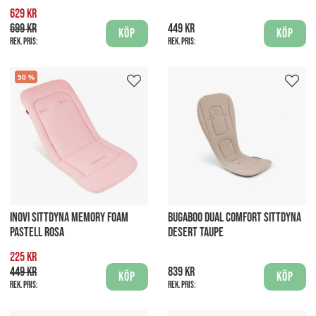
629 kr
699 kr
449 kr
Köp
Köp
Rek. pris:
Rek. pris:
50
INOVI SITTDYNA MEMORY FOAM
BUGABOO DUAL COMFORT SITTDYNA
PASTELL ROSA
DESERT TAUPE
225 kr
449 kr
839 kr
Köp
Köp
Rek. pris:
Rek. pris: