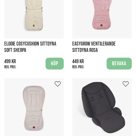
ELODIE COSYCUSHION SITTDYNA
EASYGROW VENTILERANDE
SOFT SHERPA
SITTDYNA ROSA
499 kr
449 kr
Köp
Bevaka
Rek. pris:
Rek. pris: