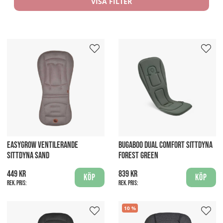
VISA FILTER
EASYGROW VENTILERANDE
BUGABOO DUAL COMFORT SITTDYNA
SITTDYNA SAND
FOREST GREEN
449 kr
839 kr
Köp
Köp
Rek. pris:
Rek. pris:
10