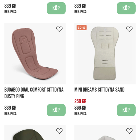
839 kr
839 kr
Köp
Köp
Rek. pris:
Rek. pris:
30
BUGABOO DUAL COMFORT SITTDYNA
MINI DREAMS SITTDYNA SAND
DUSTY PINK
258 kr
839 kr
369 kr
Köp
Köp
Rek. pris:
Rek. pris: