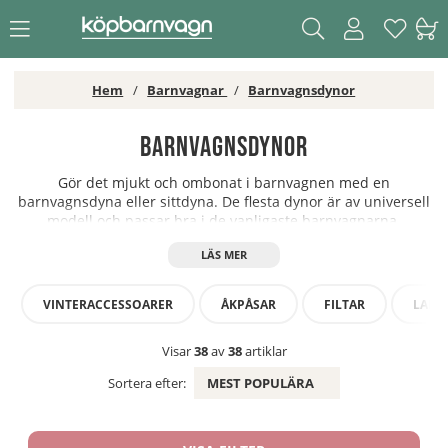
Hem
Barnvagnar
Barnvagnsdynor
Barnvagnsdynor
Gör det mjukt och ombonat i barnvagnen med en
barnvagnsdyna eller sittdyna. De flesta dynor är av universell
modell och passar bra i de vanligaste barnvagnarna.
VINTERACCESSOARER
ÅKPÅSAR
FILTAR
LAMM
Visar
38
av
38
artiklar
Sortera efter:
MEST POPULÄRA