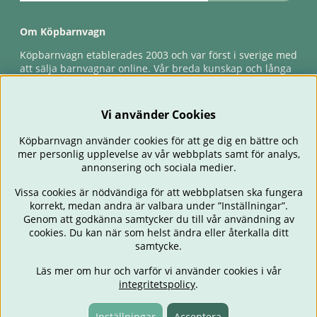
Om Köpbarnvagn
Köpbarnvagn etablerades 2003 och var först i sverige med
att sälja barnvagnar online. Vår breda kunskap och långa
erfarenhet gör att vi kan ge den bästa servicen till våra
kunder, både innan och efter köp. Snabb leverans,
förlossningsgaranti & förlängd ångerrätt.
Vi använder Cookies
Köpbarnvagn använder cookies för att ge dig en bättre och
mer personlig upplevelse av vår webbplats samt för analys,
annonsering och sociala medier.
Vissa cookies är nödvändiga för att webbplatsen ska fungera
korrekt, medan andra är valbara under ”Inställningar”.
Genom att godkänna samtycker du till vår användning av
cookies. Du kan när som helst ändra eller återkalla ditt
BARNVAGNAR
BILSTOLAR
BABY
ÄTA & MATA
RESA
samtycke.
FÖRÄLDER
BARNRUM
LEKSAKER
ERBJUDANDEN
Läs mer om hur och varför vi använder cookies i vår
OUTLET
PRESENTTIPS
integritetspolicy
.
Inställningar
Acceptera