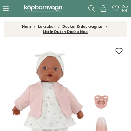
Hem
Leksaker
Dockor & dockvagnar
Little Dutch Docka Noa
Little Dutch Docka Noa