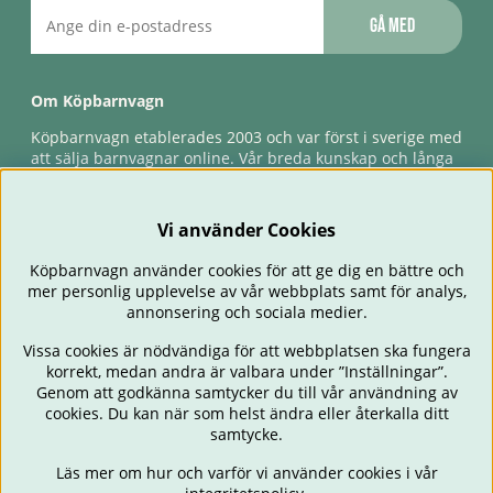
Gå med
Om Köpbarnvagn
Köpbarnvagn etablerades 2003 och var först i sverige med
att sälja barnvagnar online. Vår breda kunskap och långa
erfarenhet gör att vi kan ge den bästa servicen till våra
kunder, både innan och efter köp. Snabb leverans,
förlossningsgaranti & förlängd ångerrätt.
Vi använder Cookies
Köpbarnvagn använder cookies för att ge dig en bättre och
mer personlig upplevelse av vår webbplats samt för analys,
annonsering och sociala medier.
Vissa cookies är nödvändiga för att webbplatsen ska fungera
korrekt, medan andra är valbara under ”Inställningar”.
Genom att godkänna samtycker du till vår användning av
cookies. Du kan när som helst ändra eller återkalla ditt
BARNVAGNAR
BILSTOLAR
BABY
ÄTA & MATA
RESA
samtycke.
FÖRÄLDER
BARNRUM
LEKSAKER
ERBJUDANDEN
Läs mer om hur och varför vi använder cookies i vår
OUTLET
PRESENTTIPS