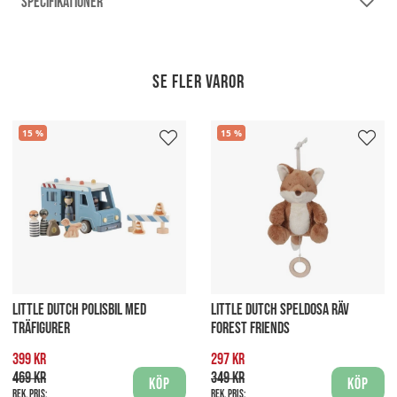
SPECIFIKATIONER
Se fler varor
15
15
LITTLE DUTCH POLISBIL MED
LITTLE DUTCH SPELDOSA RÄV
TRÄFIGURER
FOREST FRIENDS
399 kr
297 kr
469 kr
349 kr
Köp
Köp
Rek. pris:
Rek. pris: