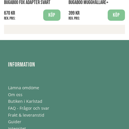
BUGABOO FOX ADAPTER SVART
BUGABOO MUGGHÅLLARE+
670 kr
399 kr
Köp
Köp
Rek. pris:
Rek. pris:
Information
Lämna omdöme
Om oss
Butiken i Karlstad
FAQ - Frågor och svar
Frakt & leveranstid
Guider
Integritet