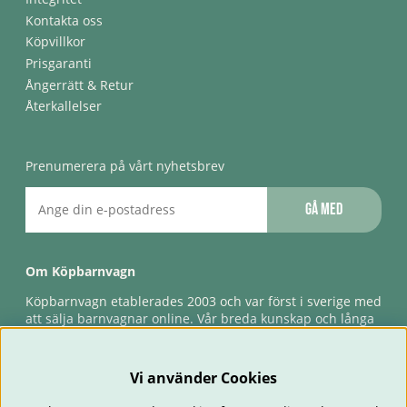
Kontakta oss
Köpvillkor
Prisgaranti
Ångerrätt & Retur
Återkallelser
Prenumerera på vårt nyhetsbrev
Gå med
Om Köpbarnvagn
Köpbarnvagn etablerades 2003 och var först i sverige med
att sälja barnvagnar online. Vår breda kunskap och långa
erfarenhet gör att vi kan ge den bästa servicen till våra
kunder, både innan och efter köp. Snabb leverans,
förlossningsgaranti & förlängd ångerrätt.
Vi använder Cookies