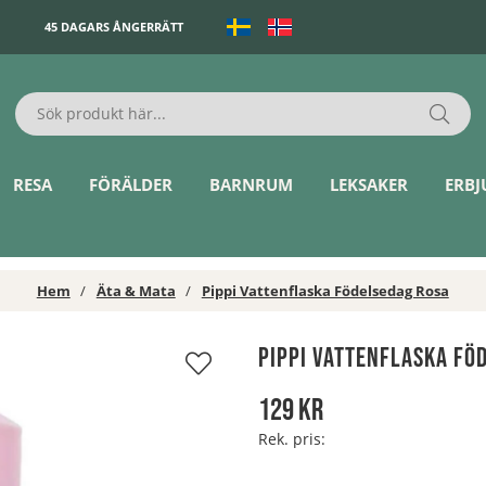
45 DAGARS ÅNGERRÄTT
RESA
FÖRÄLDER
BARNRUM
LEKSAKER
ERB
Hem
Äta & Mata
Pippi Vattenflaska Födelsedag Rosa
Pippi Vattenflaska Fö
129
kr
Rek. pris: