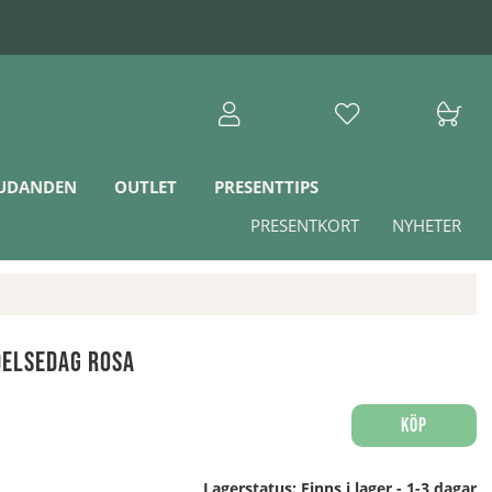
JUDANDEN
OUTLET
PRESENTTIPS
PRESENTKORT
NYHETER
delsedag Rosa
Köp
Lagerstatus:
Finns i lager - 1-3 dagar