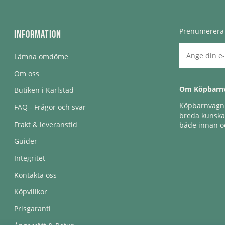
Prenumerera 
Information
Lämna omdöme
Om oss
Om Köpbarn
Butiken i Karlstad
Köpbarnvagn e
FAQ - Frågor och svar
breda kunskap
Frakt & leveranstid
både innan oc
Guider
Integritet
Kontakta oss
Köpvillkor
Prisgaranti