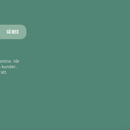
Gå med
nline. Vår
a kunder,
ätt.