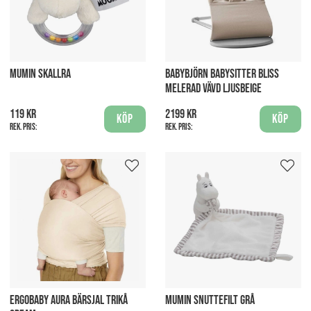
MUMIN SKALLRA
BABYBJÖRN BABYSITTER BLISS
MELERAD VÄVD LJUSBEIGE
119 kr
2199 kr
Köp
Köp
Rek. pris:
Rek. pris:
ERGOBABY AURA BÄRSJAL TRIKÅ
MUMIN SNUTTEFILT GRÅ