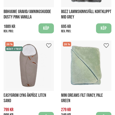
BBHUGME GRAVID/AMNINGSKUDDE
BOZZ LAMMSKINNSFÄLL KORTKLIPPT
DUSTY PINK VANILLA
MID GREY
1889 kr
695 kr
Köp
Köp
Rek. pris:
Rek. pris:
20
20
BÄST I TEST
EASYGROW LYNG ÅKPÅSE LITEN
MINI DREAMS FILT FANCY, PALE
SAND
GREEN
799 kr
279 kr