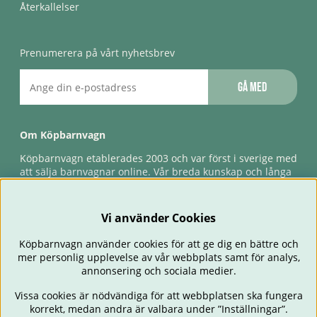
Återkallelser
Prenumerera på vårt nyhetsbrev
Gå med
Om Köpbarnvagn
Köpbarnvagn etablerades 2003 och var först i sverige med
att sälja barnvagnar online. Vår breda kunskap och långa
erfarenhet gör att vi kan ge den bästa servicen till våra
kunder, både innan och efter köp. Snabb leverans,
förlossningsgaranti & förlängd ångerrätt.
Vi använder Cookies
Köpbarnvagn använder cookies för att ge dig en bättre och
mer personlig upplevelse av vår webbplats samt för analys,
annonsering och sociala medier.
Vissa cookies är nödvändiga för att webbplatsen ska fungera
korrekt, medan andra är valbara under ”Inställningar”.