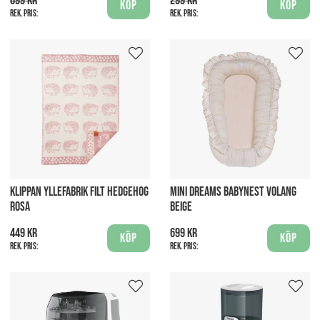
699 kr
299 kr
Köp
Köp
Rek. pris:
Rek. pris:
KLIPPAN YLLEFABRIK FILT HEDGEHOG
MINI DREAMS BABYNEST VOLANG
ROSA
BEIGE
449 kr
699 kr
Köp
Köp
Rek. pris:
Rek. pris: