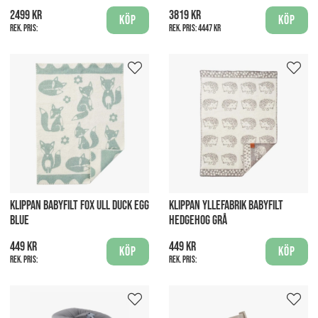
2499 kr
3819 kr
Köp
Köp
Rek. pris:
Rek. pris:
4447 kr
KLIPPAN BABYFILT FOX ULL DUCK EGG
KLIPPAN YLLEFABRIK BABYFILT
BLUE
HEDGEHOG GRÅ
449 kr
449 kr
Köp
Köp
Rek. pris:
Rek. pris: