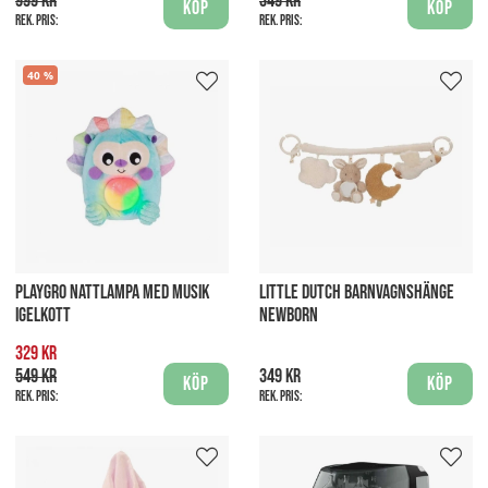
999 kr
349 kr
Köp
Köp
Rek. pris:
Rek. pris:
40
PLAYGRO NATTLAMPA MED MUSIK
LITTLE DUTCH BARNVAGNSHÄNGE
IGELKOTT
NEWBORN
329 kr
549 kr
349 kr
Köp
Köp
Rek. pris:
Rek. pris: