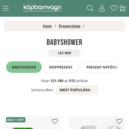
Hem
Presenttips
Babyshower
BABYSHOWER
DOPPRESENT
PRESENT NYFÖDD
Visar
121-180
av
512
artiklar
Sortera efter:
MEST POPULÄRA
BÄST I TEST