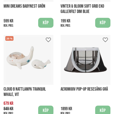
MINI DREAMS BABYNEST GRÖN
VINTER & BLOOM SOFT GRID EKO
GALLERFILT DIM BLUE
599 kr
199 kr
Köp
Köp
Rek. pris:
Rek. pris:
20
CLOUD B NATTLAMPA TRANQUIL
AEROMOOV POP-UP RESESÄNG GRÅ
WHALE, VIT
679 kr
849 kr
1899 kr
Köp
Köp
Rek. pris:
Rek. pris: