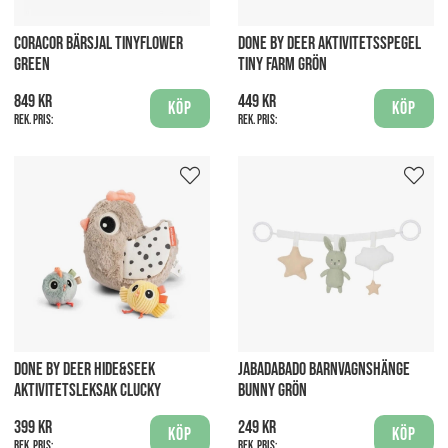
CORACOR BÄRSJAL TINYFLOWER
DONE BY DEER AKTIVITETSSPEGEL
GREEN
TINY FARM GRÖN
849 kr
449 kr
Köp
Köp
Rek. pris:
Rek. pris:
DONE BY DEER HIDE&SEEK
JABADABADO BARNVAGNSHÄNGE
AKTIVITETSLEKSAK CLUCKY
BUNNY GRÖN
399 kr
249 kr
Köp
Köp
Rek. pris:
Rek. pris: