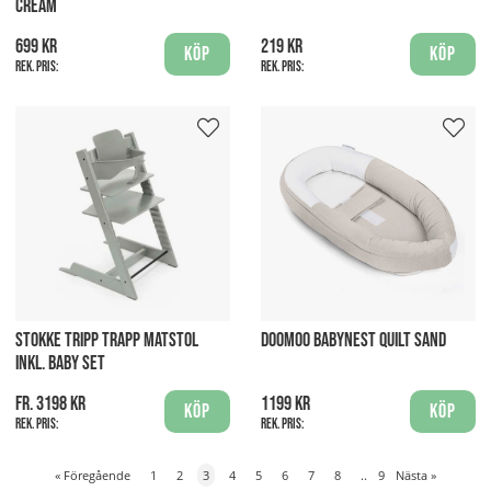
CREAM
699 kr
219 kr
Köp
Köp
Rek. pris:
Rek. pris:
STOKKE TRIPP TRAPP MATSTOL
DOOMOO BABYNEST QUILT SAND
INKL. BABY SET
fr. 3198 kr
1199 kr
Köp
Köp
Rek. pris:
Rek. pris:
«
Föregående
1
2
3
4
5
6
7
8
..
9
Nästa
»