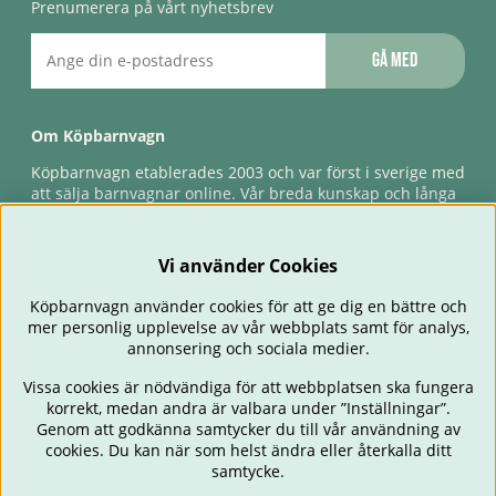
Prenumerera på vårt nyhetsbrev
Gå med
Om Köpbarnvagn
Köpbarnvagn etablerades 2003 och var först i sverige med
att sälja barnvagnar online. Vår breda kunskap och långa
erfarenhet gör att vi kan ge den bästa servicen till våra
kunder, både innan och efter köp. Snabb leverans,
förlossningsgaranti & förlängd ångerrätt.
Vi använder Cookies
Köpbarnvagn använder cookies för att ge dig en bättre och
mer personlig upplevelse av vår webbplats samt för analys,
annonsering och sociala medier.
Vissa cookies är nödvändiga för att webbplatsen ska fungera
korrekt, medan andra är valbara under ”Inställningar”.
Genom att godkänna samtycker du till vår användning av
cookies. Du kan när som helst ändra eller återkalla ditt
BARNVAGNAR
BILSTOLAR
BABY
ÄTA & MATA
RESA
samtycke.
FÖRÄLDER
BARNRUM
LEKSAKER
ERBJUDANDEN