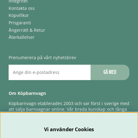
Integritet
Kontakta oss
Köpvillkor
Prisgaranti
Ångerrätt & Retur
Återkallelser
Prenumerera på vårt nyhetsbrev
Gå med
Om Köpbarnvagn
Köpbarnvagn etablerades 2003 och var först i sverige med
att sälja barnvagnar online. Vår breda kunskap och långa
erfarenhet gör att vi kan ge den bästa servicen till våra
kunder, både innan och efter köp. Snabb leverans,
förlossningsgaranti & förlängd ångerrätt.
Vi använder Cookies