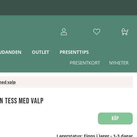
JUDANDEN
OUTLET
PRESENTTIPS
PRESENTKORT
NYHETER
ed valp
n Tess med valp
Köp
Lagerstatus:
Finns i lager - 1-3 dagar