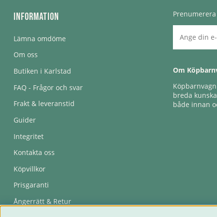
Prenumerera 
Information
Lämna omdöme
Om oss
Om Köpbarn
Butiken i Karlstad
Köpbarnvagn e
FAQ - Frågor och svar
breda kunskap
Frakt & leveranstid
både innan oc
Guider
Integritet
Kontakta oss
Köpvillkor
Prisgaranti
Ångerrätt & Retur