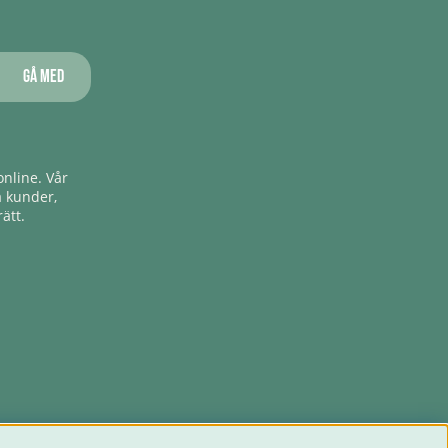
Gå med
nline. Vår
a kunder,
ätt.