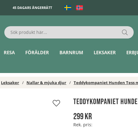
45 DAGARS ÅNGERRÄTT
RESA
FÖRÄLDER
BARNRUM
LEKSAKER
ERB
Leksaker
Nallar & mjuka djur
Teddykompaniet Hunden Tess m
Teddykompaniet Hunde
299
kr
Rek. pris: