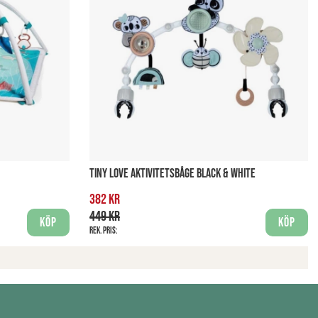
TINY LOVE AKTIVITETSBÅGE BLACK & WHITE
382 kr
449 kr
Köp
Köp
Rek. pris: