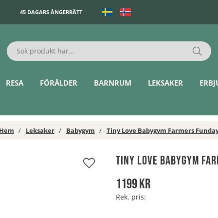
45 DAGARS ÅNGERRÄTT
RESA
FÖRÄLDER
BARNRUM
LEKSAKER
ERB
Hem
Leksaker
Babygym
Tiny Love Babygym Farmers Funda
Tiny Love Babygym Fa
1199
kr
Rek. pris: