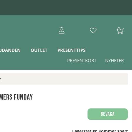
JUDANDEN
OUTLET
PRESENTTIPS
PRESENTKORT
NYHETER
y
rmers Funday
Bevaka
Lagerstatus:
Kommer snart