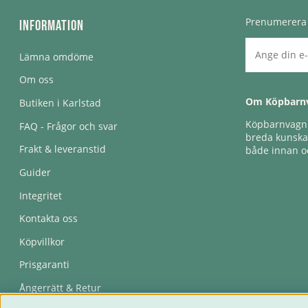
Prenumerera 
Information
Lämna omdöme
Om oss
Om Köpbarn
Butiken i Karlstad
Köpbarnvagn e
FAQ - Frågor och svar
breda kunskap
Frakt & leveranstid
både innan oc
Guider
Integritet
Kontakta oss
Köpvillkor
Prisgaranti
Ångerrätt & Retur