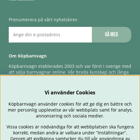
Prenumerera på vårt nyhetsbrev
Gå med
Om Köpbarnvagn
Köpbarnvagn etablerades 2003 och var först i sverige med
att sälja barnvagnar online. Vår breda kunskap och långa
erfarenhet gör att vi kan ge den bästa servicen till våra
kunder, både innan och efter köp. Snabb leverans,
förlossningsgaranti & förlängd ångerrätt.
Vi använder Cookies
Köpbarnvagn använder cookies för att ge dig en bättre och
mer personlig upplevelse av vår webbplats samt för analys,
annonsering och sociala medier.
Vissa cookies är nödvändiga för att webbplatsen ska fungera
korrekt, medan andra är valbara under ”Inställningar”.
Genom att godkänna samtycker du till vår användning av