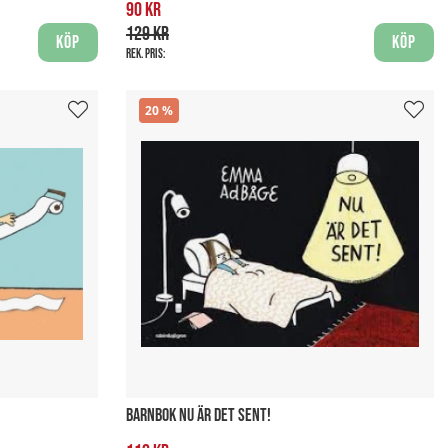
90 kr
129 kr
Köp
Köp
Rek. pris:
20
BARNBOK NU ÄR DET SENT!