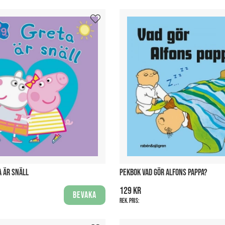
A ÄR SNÄLL
PEKBOK VAD GÖR ALFONS PAPPA?
129 kr
Bevaka
Rek. pris: