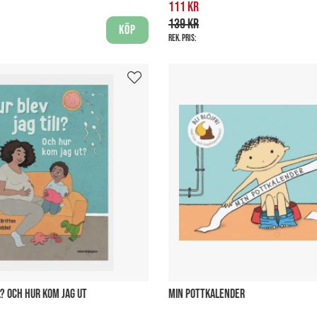
111 kr
139 kr
Köp
Rek. pris:
L? OCH HUR KOM JAG UT
MIN POTTKALENDER