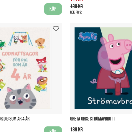
139 kr
Köp
Rek. pris:
R DIG SOM ÄR 4 ÅR
GRETA GRIS: STRÖMAVBROTT
189 kr