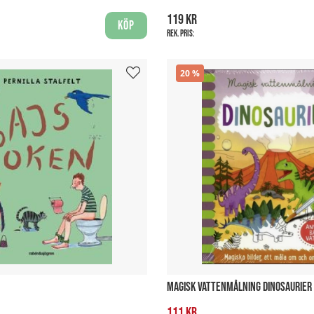
119 kr
Köp
Rek. pris:
20
MAGISK VATTENMÅLNING DINOSAURIER
111 kr