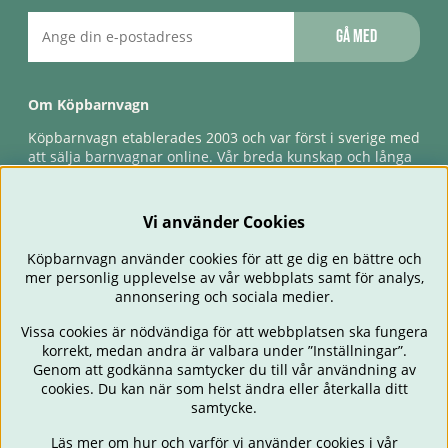
Gå med
Om Köpbarnvagn
Köpbarnvagn etablerades 2003 och var först i sverige med
att sälja barnvagnar online. Vår breda kunskap och långa
erfarenhet gör att vi kan ge den bästa servicen till våra
kunder, både innan och efter köp. Snabb leverans,
förlossningsgaranti & förlängd ångerrätt.
Vi använder Cookies
Köpbarnvagn använder cookies för att ge dig en bättre och
mer personlig upplevelse av vår webbplats samt för analys,
annonsering och sociala medier.
Vissa cookies är nödvändiga för att webbplatsen ska fungera
korrekt, medan andra är valbara under ”Inställningar”.
Genom att godkänna samtycker du till vår användning av
cookies. Du kan när som helst ändra eller återkalla ditt
BARNVAGNAR
BILSTOLAR
BABY
ÄTA & MATA
RESA
samtycke.
FÖRÄLDER
BARNRUM
LEKSAKER
ERBJUDANDEN
Läs mer om hur och varför vi använder cookies i vår