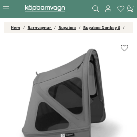
Hem
Barnvagnar
Bugaboo
Bugaboo Donkey 6
Bugaboo Donkey 6 Breezy Sufflett Moon Grey