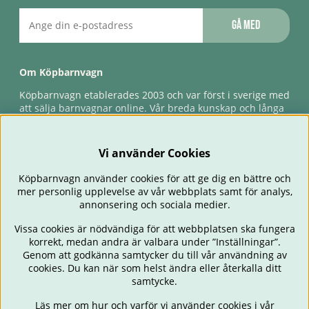
Gå med
Om Köpbarnvagn
Köpbarnvagn etablerades 2003 och var först i sverige med
att sälja barnvagnar online. Vår breda kunskap och långa
erfarenhet gör att vi kan ge den bästa servicen till våra
kunder, både innan och efter köp. Snabb leverans,
förlossningsgaranti & förlängd ångerrätt.
Vi använder Cookies
Köpbarnvagn använder cookies för att ge dig en bättre och
mer personlig upplevelse av vår webbplats samt för analys,
annonsering och sociala medier.
Vissa cookies är nödvändiga för att webbplatsen ska fungera
korrekt, medan andra är valbara under ”Inställningar”.
Genom att godkänna samtycker du till vår användning av
cookies. Du kan när som helst ändra eller återkalla ditt
BARNVAGNAR
BILSTOLAR
BABY
ÄTA & MATA
RESA
samtycke.
FÖRÄLDER
BARNRUM
LEKSAKER
ERBJUDANDEN
Läs mer om hur och varför vi använder cookies i vår