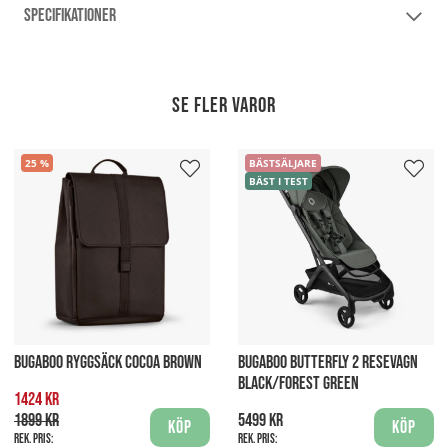
SPECIFIKATIONER
Se fler varor
25
BÄSTSÄLJARE
BÄST I TEST
BUGABOO RYGGSÄCK COCOA BROWN
BUGABOO BUTTERFLY 2 RESEVAGN
BLACK/FOREST GREEN
1424 kr
1899 kr
5499 kr
Köp
Köp
Rek. pris:
Rek. pris: