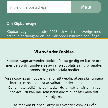
Gå med
Om Köpbarnvagn
Köpbarnvagn etablerades 2003 och var först i sverige med
att sälja barnvagnar online. Vår breda kunskap och långa
erfarenhet gör att vi kan ge den bästa servicen till våra
kunder, både innan och efter köp. Snabb leverans,
förlossningsgaranti & förlängd ångerrätt.
Vi använder Cookies
Köpbarnvagn använder cookies för att ge dig en bättre och
mer personlig upplevelse av vår webbplats samt för analys,
annonsering och sociala medier.
Vissa cookies är nödvändiga för att webbplatsen ska fungera
korrekt, medan andra är valbara under ”Inställningar”.
Genom att godkänna samtycker du till vår användning av
cookies. Du kan när som helst ändra eller återkalla ditt
BARNVAGNAR
BILSTOLAR
BABY
ÄTA & MATA
RESA
samtycke.
FÖRÄLDER
BARNRUM
LEKSAKER
ERBJUDANDEN
Läs mer om hur och varför vi använder cookies i vår
OUTLET
PRESENTTIPS