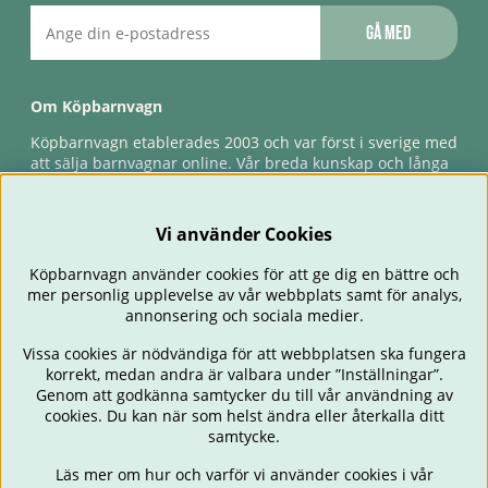
Gå med
Om Köpbarnvagn
Köpbarnvagn etablerades 2003 och var först i sverige med
att sälja barnvagnar online. Vår breda kunskap och långa
erfarenhet gör att vi kan ge den bästa servicen till våra
kunder, både innan och efter köp. Snabb leverans,
förlossningsgaranti & förlängd ångerrätt.
Vi använder Cookies
Köpbarnvagn använder cookies för att ge dig en bättre och
mer personlig upplevelse av vår webbplats samt för analys,
annonsering och sociala medier.
Vissa cookies är nödvändiga för att webbplatsen ska fungera
korrekt, medan andra är valbara under ”Inställningar”.
Genom att godkänna samtycker du till vår användning av
cookies. Du kan när som helst ändra eller återkalla ditt
BARNVAGNAR
BILSTOLAR
BABY
ÄTA & MATA
RESA
samtycke.
FÖRÄLDER
BARNRUM
LEKSAKER
ERBJUDANDEN
Läs mer om hur och varför vi använder cookies i vår
OUTLET
PRESENTTIPS