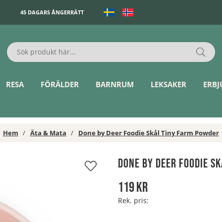
45 DAGARS ÅNGERRÄTT
RESA
FÖRÄLDER
BARNRUM
LEKSAKER
ERB
Hem
Äta & Mata
Done by Deer Foodie Skål Tiny Farm Powder
Done by Deer Foodie S
119
kr
Rek. pris: