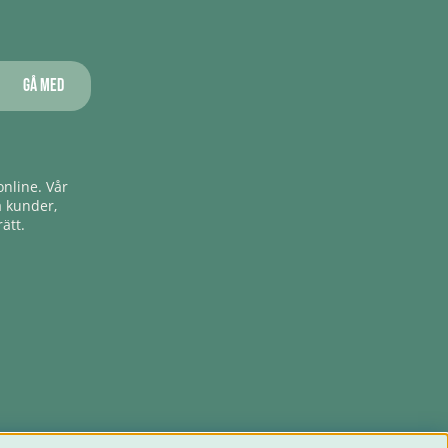
Gå med
nline. Vår
a kunder,
ätt.