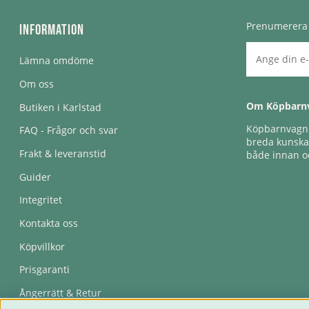
Prenumerera 
Information
Lämna omdöme
Om oss
Om Köpbarn
Butiken i Karlstad
Köpbarnvagn e
FAQ - Frågor och svar
breda kunskap
Frakt & leveranstid
både innan oc
Guider
Integritet
Kontakta oss
Köpvillkor
Prisgaranti
Ångerrätt & Retur