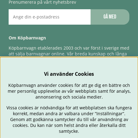
Prenumerera på vårt nyhetsbrev
Gå med
Om Köpbarnvagn
Köpbarnvagn etablerades 2003 och var först i sverige med
att sälja barnvagnar online. Vår breda kunskap och långa
erfarenhet gör att vi kan ge den bästa servicen till våra
kunder, både innan och efter köp. Snabb leverans,
förlossningsgaranti & förlängd ångerrätt.
Vi använder Cookies
Köpbarnvagn använder cookies för att ge dig en bättre och
mer personlig upplevelse av vår webbplats samt för analys,
annonsering och sociala medier.
Vissa cookies är nödvändiga för att webbplatsen ska fungera
korrekt, medan andra är valbara under ”Inställningar”.
Genom att godkänna samtycker du till vår användning av
cookies. Du kan när som helst ändra eller återkalla ditt
BARNVAGNAR
BILSTOLAR
BABY
ÄTA & MATA
RESA
samtycke.
FÖRÄLDER
BARNRUM
LEKSAKER
ERBJUDANDEN