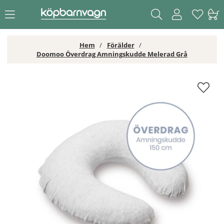
Hem
Förälder
Doomoo Överdrag Amningskudde Melerad Grå
Doomoo Överdrag Amningskudde Melerad Grå