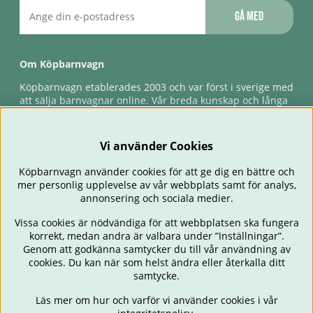
Gå med
Om Köpbarnvagn
Köpbarnvagn etablerades 2003 och var först i sverige med
att sälja barnvagnar online. Vår breda kunskap och långa
erfarenhet gör att vi kan ge den bästa servicen till våra
kunder, både innan och efter köp. Snabb leverans,
förlossningsgaranti & förlängd ångerrätt.
Vi använder Cookies
Köpbarnvagn använder cookies för att ge dig en bättre och
mer personlig upplevelse av vår webbplats samt för analys,
annonsering och sociala medier.
Vissa cookies är nödvändiga för att webbplatsen ska fungera
korrekt, medan andra är valbara under ”Inställningar”.
Genom att godkänna samtycker du till vår användning av
cookies. Du kan när som helst ändra eller återkalla ditt
BARNVAGNAR
BILSTOLAR
BABY
ÄTA & MATA
RESA
samtycke.
FÖRÄLDER
BARNRUM
LEKSAKER
ERBJUDANDEN
Läs mer om hur och varför vi använder cookies i vår
OUTLET
PRESENTTIPS