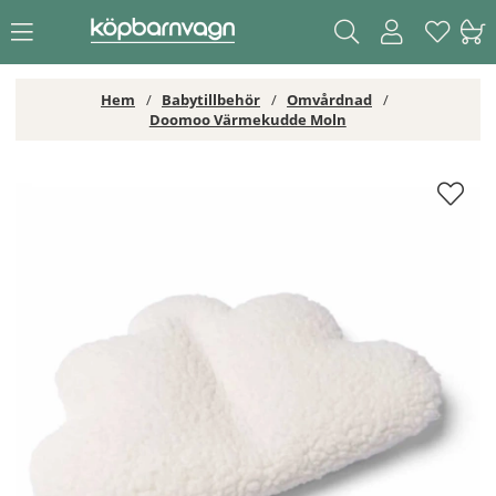
Hem
Babytillbehör
Omvårdnad
Doomoo Värmekudde Moln
Doomoo Värmekudde Moln