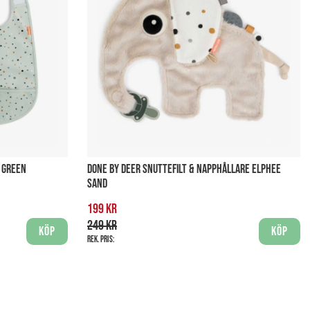
 GREEN
DONE BY DEER SNUTTEFILT & NAPPHÅLLARE ELPHEE
SAND
199 kr
249 kr
Köp
Köp
Rek. pris: