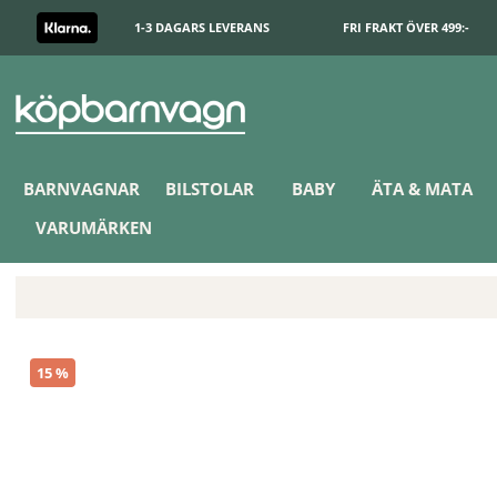
1-3 DAGARS LEVERANS
FRI FRAKT ÖVER 499:-
BARNVAGNAR
BILSTOLAR
BABY
ÄTA & MATA
VARUMÄRKEN
Done by Deer Skötbädd Raffi Grey/Gold
15