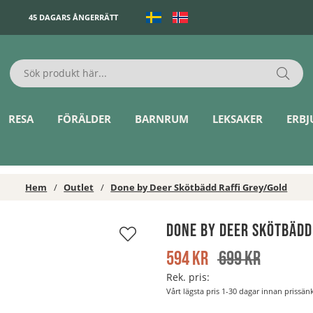
45 DAGARS ÅNGERRÄTT
RESA
FÖRÄLDER
BARNRUM
LEKSAKER
ERB
Hem
Outlet
Done by Deer Skötbädd Raffi Grey/Gold
Done by Deer Skötbädd
594
kr
699
kr
Rek. pris:
Vårt lägsta pris 1-30 dagar innan prissä