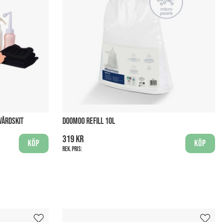
VÅRDSKIT
DOOMOO REFILL 10L
319 kr
Köp
Köp
Rek. pris: