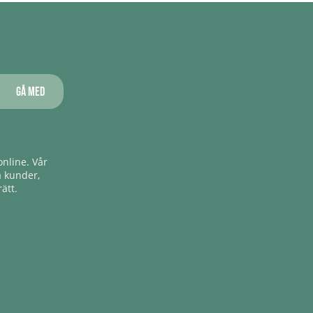
Gå med
nline. Vår
a kunder,
ätt.