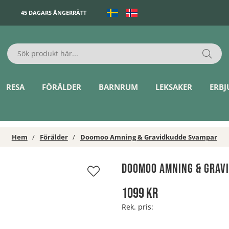
45 DAGARS ÅNGERRÄTT
RESA
FÖRÄLDER
BARNRUM
LEKSAKER
ERB
Hem
Förälder
Doomoo Amning & Gravidkudde Svampar
Doomoo Amning & Grav
1099
kr
Rek. pris: