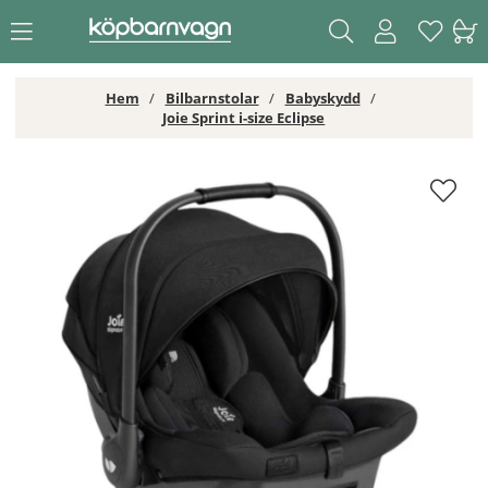
Hem
Bilbarnstolar
Babyskydd
Joie Sprint i-size Eclipse
Joie Sprint i-size Eclipse