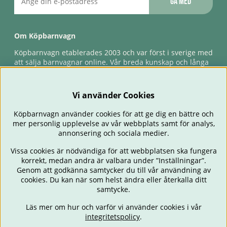
Gå med
Om Köpbarnvagn
Köpbarnvagn etablerades 2003 och var först i sverige med
att sälja barnvagnar online. Vår breda kunskap och långa
erfarenhet gör att vi kan ge den bästa servicen till våra
kunder, både innan och efter köp. Snabb leverans,
förlossningsgaranti & förlängd ångerrätt.
Vi använder Cookies
Köpbarnvagn använder cookies för att ge dig en bättre och
mer personlig upplevelse av vår webbplats samt för analys,
annonsering och sociala medier.
Vissa cookies är nödvändiga för att webbplatsen ska fungera
korrekt, medan andra är valbara under ”Inställningar”.
Genom att godkänna samtycker du till vår användning av
cookies. Du kan när som helst ändra eller återkalla ditt
BARNVAGNAR
BILSTOLAR
BABY
ÄTA & MATA
RESA
samtycke.
FÖRÄLDER
BARNRUM
LEKSAKER
ERBJUDANDEN
Läs mer om hur och varför vi använder cookies i vår
OUTLET
PRESENTTIPS
integritetspolicy
.