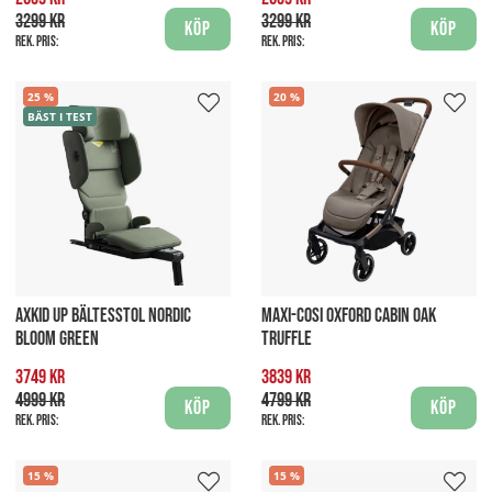
3299 kr
3299 kr
Köp
Köp
Rek. pris:
Rek. pris:
25
20
BÄST I TEST
AXKID UP BÄLTESSTOL NORDIC
MAXI-COSI OXFORD CABIN OAK
BLOOM GREEN
TRUFFLE
3749 kr
3839 kr
4999 kr
4799 kr
Köp
Köp
Rek. pris:
Rek. pris:
15
15