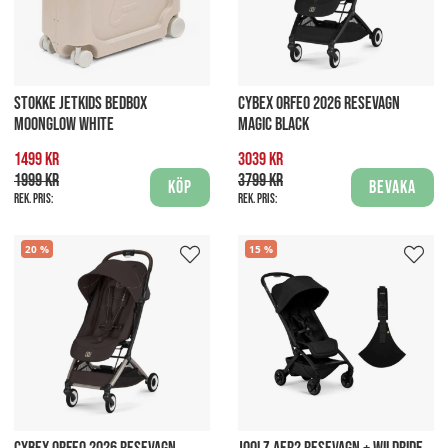
STOKKE JETKIDS BEDBOX
CYBEX ORFEO 2026 RESEVAGN
MOONGLOW WHITE
MAGIC BLACK
1499 kr
3039 kr
1999 kr
3799 kr
Köp
Bevaka
Rek. pris:
Rek. pris:
20
15