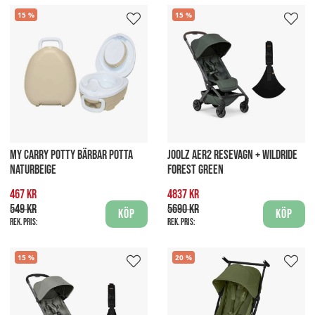
15
15
MY CARRY POTTY BÄRBAR POTTA
JOOLZ AER2 RESEVAGN + WILDRIDE
NATURBEIGE
FOREST GREEN
467 kr
4837 kr
549 kr
5690 kr
Köp
Köp
Rek. pris:
Rek. pris:
15
20