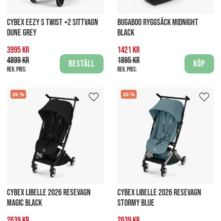
CYBEX EEZY S TWIST +2 SITTVAGN
BUGABOO RYGGSÄCK MIDNIGHT
DUNE GREY
BLACK
3995 kr
1421 kr
4899 kr
1895 kr
Beställ
Köp
Rek. pris:
Rek. pris:
20
20
CYBEX LIBELLE 2026 RESEVAGN
CYBEX LIBELLE 2026 RESEVAGN
MAGIC BLACK
STORMY BLUE
2639 kr
2639 kr