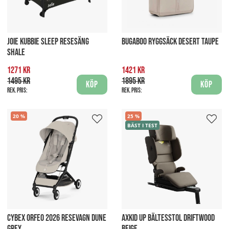
JOIE KUBBIE SLEEP RESESÄNG
BUGABOO RYGGSÄCK DESERT TAUPE
SHALE
1271 kr
1421 kr
1495 kr
1895 kr
Köp
Köp
Rek. pris:
Rek. pris:
20
25
BÄST I TEST
CYBEX ORFEO 2026 RESEVAGN DUNE
AXKID UP BÄLTESSTOL DRIFTWOOD
GREY
BEIGE