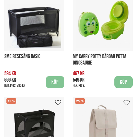
2ME RESESÄNG BASIC
MY CARRY POTTY BÄRBAR POTTA
DINOSAURIE
594 kr
467 kr
699 kr
549 kr
Köp
Köp
Rek. pris:
795 kr
Rek. pris:
15
25