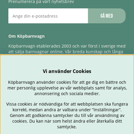
Prenumerera på vårt nyhetsbrev
Gå med
Om Köpbarnvagn
Köpbarnvagn etablerades 2003 och var först i sverige med
att sälja barnvagnar online. Vår breda kunskap och långa
erfarenhet gör att vi kan ge den bästa servicen till våra
kunder, både innan och efter köp. Snabb leverans,
förlossningsgaranti & förlängd ångerrätt.
Vi använder Cookies
Köpbarnvagn använder cookies för att ge dig en bättre och
mer personlig upplevelse av vår webbplats samt för analys,
annonsering och sociala medier.
Vissa cookies är nödvändiga för att webbplatsen ska fungera
korrekt, medan andra är valbara under ”Inställningar”.
Genom att godkänna samtycker du till vår användning av
cookies. Du kan när som helst ändra eller återkalla ditt
BARNVAGNAR
BILSTOLAR
BABY
ÄTA & MATA
RESA
samtycke.
FÖRÄLDER
BARNRUM
LEKSAKER
ERBJUDANDEN