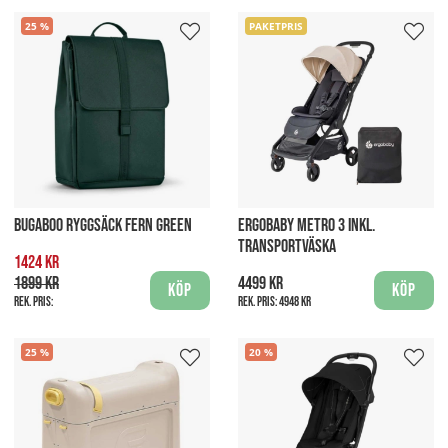
25
PAKETPRIS
BUGABOO RYGGSÄCK FERN GREEN
ERGOBABY METRO 3 INKL.
TRANSPORTVÄSKA
1424 kr
1899 kr
4499 kr
Köp
Köp
Rek. pris:
Rek. pris:
4948 kr
25
20