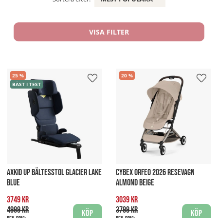
VISA FILTER
25
20
BÄST I TEST
AXKID UP BÄLTESSTOL GLACIER LAKE
CYBEX ORFEO 2026 RESEVAGN
BLUE
ALMOND BEIGE
3749 kr
3039 kr
4999 kr
3799 kr
Köp
Köp