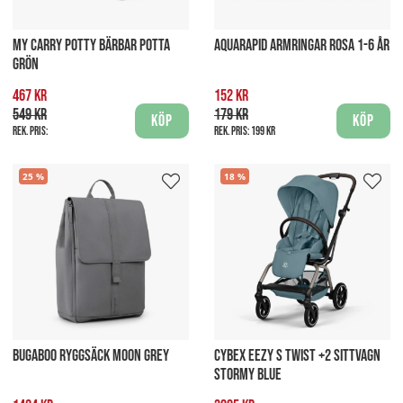
MY CARRY POTTY BÄRBAR POTTA
AQUARAPID ARMRINGAR ROSA 1-6 ÅR
GRÖN
467 kr
152 kr
549 kr
179 kr
Köp
Köp
Rek. pris:
Rek. pris:
199 kr
25
18
BUGABOO RYGGSÄCK MOON GREY
CYBEX EEZY S TWIST +2 SITTVAGN
STORMY BLUE