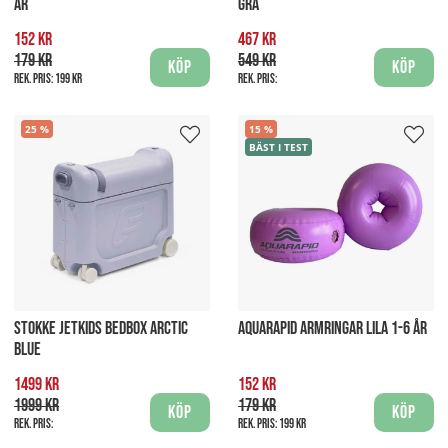
ÅR
GRÅ
152 kr
467 kr
179 kr
549 kr
Köp
Köp
Rek. pris:
199 kr
Rek. pris:
25
15
BÄST I TEST
STOKKE JETKIDS BEDBOX ARCTIC
AQUARAPID ARMRINGAR LILA 1-6 ÅR
BLUE
1499 kr
152 kr
1999 kr
179 kr
Köp
Köp
Rek. pris:
Rek. pris:
199 kr