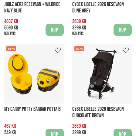
JOOLZ AER2 RESEVAGN + WILDRIDE
CYBEX LIBELLE 2026 RESEVAGN
NAVY BLUE
DUNE GREY
4837 kr
2639 kr
5690 kr
3299 kr
Köp
Köp
Rek. pris:
Rek. pris:
15
20
MY CARRY POTTY BÄRBAR POTTA BI
CYBEX LIBELLE 2026 RESEVAGN
CHOCOLATE BROWN
467 kr
2639 kr
549 kr
3299 kr
Köp
Köp