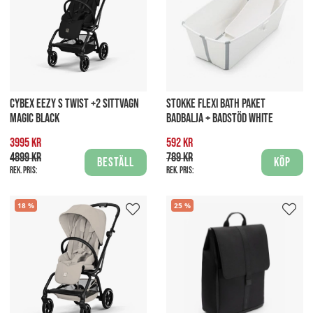
CYBEX EEZY S TWIST +2 SITTVAGN
STOKKE FLEXI BATH PAKET
MAGIC BLACK
BADBALJA + BADSTÖD WHITE
3995 kr
592 kr
4899 kr
789 kr
Beställ
Köp
Rek. pris:
Rek. pris:
18
25