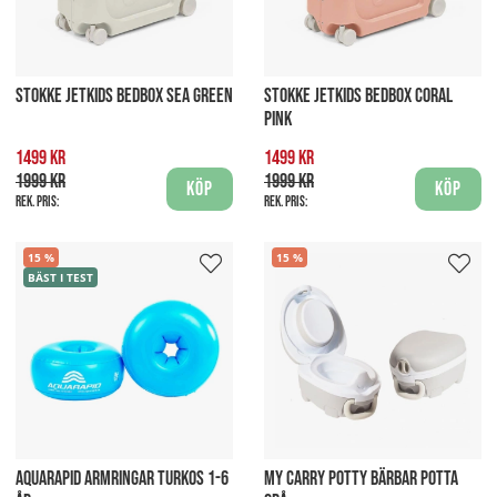
STOKKE JETKIDS BEDBOX SEA GREEN
STOKKE JETKIDS BEDBOX CORAL
PINK
1499 kr
1499 kr
1999 kr
1999 kr
Köp
Köp
Rek. pris:
Rek. pris:
15
15
BÄST I TEST
AQUARAPID ARMRINGAR TURKOS 1-6
MY CARRY POTTY BÄRBAR POTTA