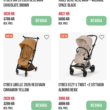
CYBEX ORFEO 2026 RESEVAGN
JOOLZ AER2 RESEVAGN + WILDRIDE
CHOCOLATE BROWN
SPACE BLACK
3039 kr
4837 kr
3799 kr
5690 kr
Bevaka
Bevaka
Rek. pris:
Rek. pris:
20
18
CYBEX LIBELLE 2026 RESEVAGN
CYBEX EEZY S TWIST +2 SITTVAGN
CINNAMON YELLOW
ALMOND BEIGE
2639 kr
3995 kr
3299 kr
4899 kr
Bevaka
Bevaka
Rek. pris:
Rek. pris: