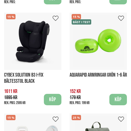
Rek. pris:
Rek. pris:
15
15
BÄST I TEST
CYBEX SOLUTION B3 I-FIX
AQUARAPID ARMRINGAR GRÖN 1-6 ÅR
BÄLTESSTOL BLACK
1611 kr
152 kr
1895 kr
179 kr
Köp
Köp
Rek. pris:
2595 kr
Rek. pris:
199 kr
15
25