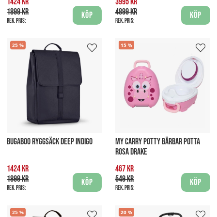
1424 kr
3995 kr
1899 kr
4899 kr
Köp
Köp
Rek. pris:
Rek. pris:
25
15
BUGABOO RYGGSÄCK DEEP INDIGO
MY CARRY POTTY BÄRBAR POTTA
ROSA DRAKE
1424 kr
467 kr
1899 kr
549 kr
Köp
Köp
Rek. pris:
Rek. pris:
25
20