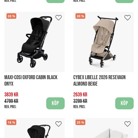
Rek. pris:
Rek. pris:
20
20
MAXI-COSI OXFORD CABIN BLACK
CYBEX LIBELLE 2026 RESEVAGN
ONYX
ALMOND BEIGE
3839 kr
2639 kr
4799 kr
3299 kr
Köp
Köp
Rek. pris:
Rek. pris:
18
25