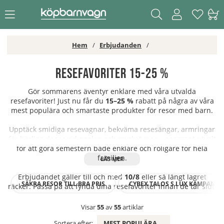
Hem
Erbjudanden
Resefavoriter 15-25 %
Gör sommarens äventyr enklare med våra utvalda
resefavoriter! Just nu får du
15–25 %
rabatt på några av våra
mest populära och smartaste produkter för resor med barn.
Upptäck smidiga resevagnar, bekväma resesängar, armringar
för härliga dagar vid poolen och mycket mer – noggrant utvalt
för att göra semestern både enklare och roligare för hela
familjen.
Erbjudandet gäller till och med
10/8
eller så långt lagret
SÄKRA RESOR TILL BRA PRIS
CYBEX TALOS S LUX KAMPANJ
räcker. Passa på att fynda dina resefavoriter innan de tar slut!
Visar
55
av
55
artiklar
Sortera efter:
MEST POPULÄRA