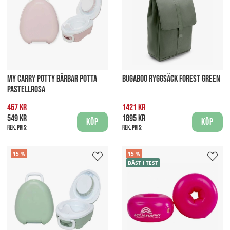
MY CARRY POTTY BÄRBAR POTTA
BUGABOO RYGGSÄCK FOREST GREEN
PASTELLROSA
467 kr
1421 kr
549 kr
1895 kr
Köp
Köp
Rek. pris:
Rek. pris:
15
15
BÄST I TEST