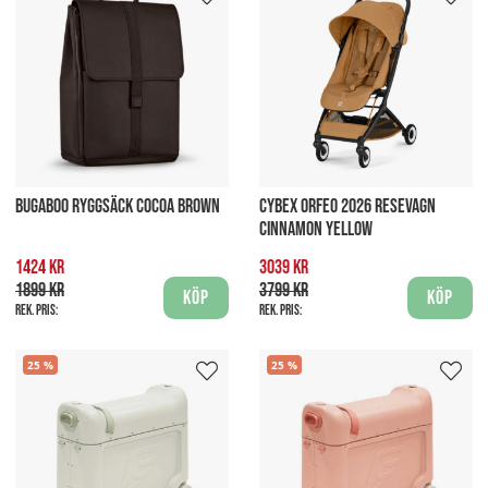
BUGABOO RYGGSÄCK COCOA BROWN
CYBEX ORFEO 2026 RESEVAGN
CINNAMON YELLOW
1424 kr
3039 kr
1899 kr
3799 kr
Köp
Köp
Rek. pris:
Rek. pris:
25
25