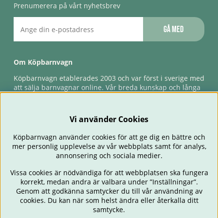
Prenumerera på vårt nyhetsbrev
Gå med
Om Köpbarnvagn
Köpbarnvagn etablerades 2003 och var först i sverige med
att sälja barnvagnar online. Vår breda kunskap och långa
erfarenhet gör att vi kan ge den bästa servicen till våra
kunder, både innan och efter köp. Snabb leverans,
förlossningsgaranti & förlängd ångerrätt.
Vi använder Cookies
Köpbarnvagn använder cookies för att ge dig en bättre och
mer personlig upplevelse av vår webbplats samt för analys,
annonsering och sociala medier.
Vissa cookies är nödvändiga för att webbplatsen ska fungera
korrekt, medan andra är valbara under ”Inställningar”.
Genom att godkänna samtycker du till vår användning av
cookies. Du kan när som helst ändra eller återkalla ditt
BARNVAGNAR
BILSTOLAR
BABY
ÄTA & MATA
RESA
samtycke.
FÖRÄLDER
BARNRUM
LEKSAKER
ERBJUDANDEN