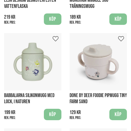
ELSA BESKOW BLOMSTERFESTEN
MUNCHKIN MIRACLE 360
VATTENFLASKA
TRÄNINGSMUGG
219 kr
189 kr
Köp
Köp
Rek. pris:
Rek. pris:
BABBALARNA SILIKONMUGG MED
DONE BY DEER FOODIE PIPMUGG TINY
LOCK, I NATUREN
FARM SAND
199 kr
129 kr
Köp
Köp
Rek. pris:
Rek. pris: