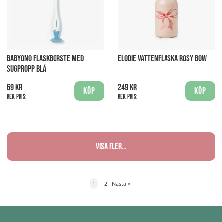
BABYONO FLASKBORSTE MED
ELODIE VATTENFLASKA ROSY BOW
SUGPROPP BLÅ
69 kr
249 kr
Köp
Köp
Rek. pris:
Rek. pris:
Visa fler...
1
2
Nästa
»