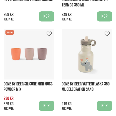
TERMOS 350 ML
269 kr
249 kr
Köp
Köp
Rek. pris:
Rek. pris:
30
DONE BY DEER SILICONE MINI MUGG
DONE BY DEER VATTENFLASKA 350
POWDER MIX
ML CELEBRATION SAND
230 kr
329 kr
219 kr
Köp
Köp
Rek. pris:
Rek. pris: