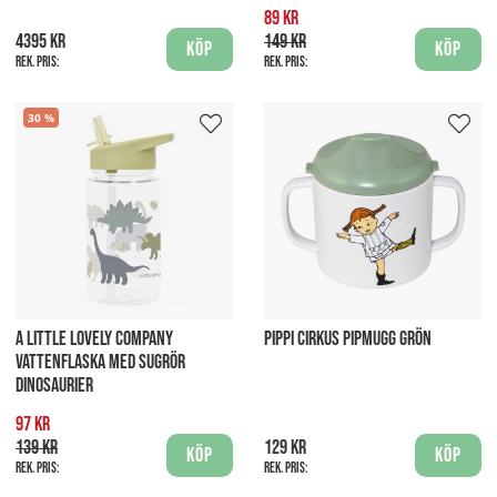
89 kr
4395 kr
149 kr
Köp
Köp
Rek. pris:
Rek. pris:
30
A LITTLE LOVELY COMPANY
PIPPI CIRKUS PIPMUGG GRÖN
VATTENFLASKA MED SUGRÖR
DINOSAURIER
97 kr
139 kr
129 kr
Köp
Köp
Rek. pris:
Rek. pris: