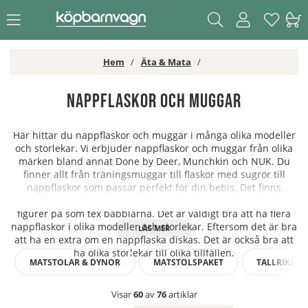
Hem
Äta & Mata
Nappflaskor och Muggar
Här hittar du nappflaskor och muggar i många olika modeller
och storlekar. Vi erbjuder nappflaskor och muggar från olika
märken bland annat Done by Deer, Munchkin och NUK. Du
finner allt från träningsmuggar till flaskor med sugrör till
nappflaskor som passar perfekt för din bebis. Det finns
nappflaskor och muggar i många olika färger och med roliga
figurer på som tex babblarna. Det är väldigt bra att ha flera
nappflaskor i olika modeller och storlekar. Eftersom det är bra
att ha en extra om en nappflaska diskas. Det är också bra att
ha olika storlekar till olika tillfällen.
MATSTOLAR & DYNOR
MATSTOLSPAKET
TALLRIKAR &
Visar
60
av
76
artiklar