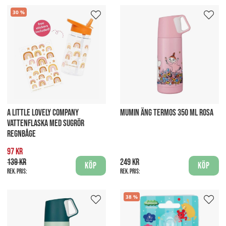
30
A LITTLE LOVELY COMPANY
MUMIN ÄNG TERMOS 350 ML ROSA
VATTENFLASKA MED SUGRÖR
REGNBÅGE
97 kr
139 kr
249 kr
Köp
Köp
Rek. pris:
Rek. pris:
38