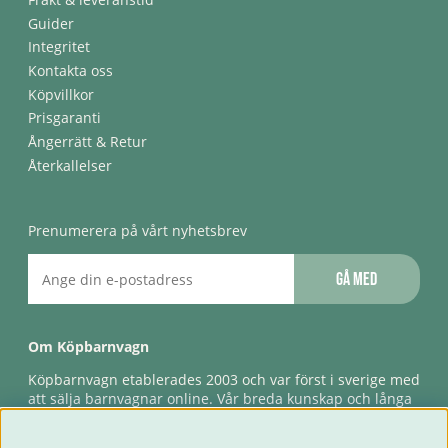
Guider
Integritet
Kontakta oss
Köpvillkor
Prisgaranti
Ångerrätt & Retur
Återkallelser
Prenumerera på vårt nyhetsbrev
Gå med
Om Köpbarnvagn
Köpbarnvagn etablerades 2003 och var först i sverige med
att sälja barnvagnar online. Vår breda kunskap och långa
erfarenhet gör att vi kan ge den bästa servicen till våra
kunder, både innan och efter köp. Snabb leverans,