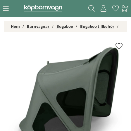
Hem
Barnvagnar
Bugaboo
Bugaboo tillbehör
Bugaboo Fox 5 breezy Sufflett Forest Green