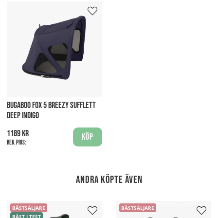
BUGABOO FOX 5 BREEZY SUFFLETT
DEEP INDIGO
1189 kr
Köp
Rek. pris:
Andra köpte även
BÄSTSÄLJARE
BÄSTSÄLJARE
BÄST I TEST